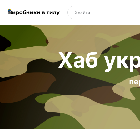
Хаб укр
пе