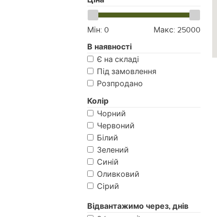
Мін:
0
Макс:
25000
В наявності
Є на складі
Під замовлення
Розпродано
Колір
Чорний
Червоний
Білий
Зелений
Синій
Оливковий
Сірий
Хакі
Відвантажимо через, днів
Койот