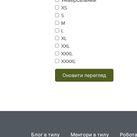
Універсальний
XS
S
M
L
XL
XXL
XXXL
XXXXL
Оновити перегляд
Блог в тилу
Ментори в тилу
Робота