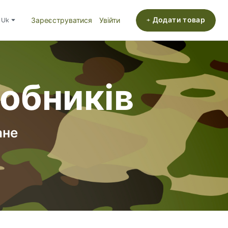
+ Додати товар
uk
Зареєструватися
Увійти
робників
ане