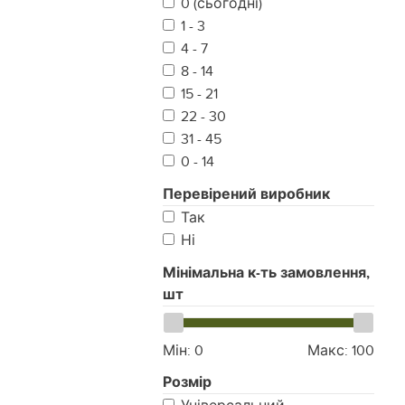
0 (сьогодні)
Піксель
1 - 3
Мультикам Original
4 - 7
Мультикам Black
8 - 14
Коричневий
15 - 21
Фісташка
22 - 30
31 - 45
0 - 14
Перевірений виробник
Так
Ні
Мінімальна к-ть замовлення,
шт
Мін:
0
Макс:
100
Розмір