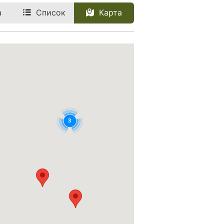
а
Список
Карта
3