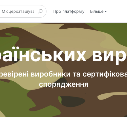
Про платформу
Більше
аїнських ви
ревірені виробники та сертифіков
спорядження