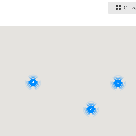
Сітк
4
5
2