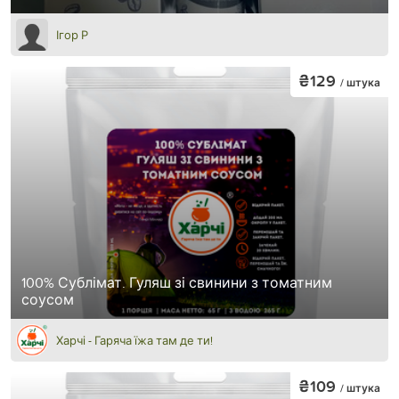
Ігор Р
₴129
/ штука
100% Сублімат. Гуляш зі свинини з томатним
соусом
Харчі - Гаряча їжа там де ти!
₴109
/ штука