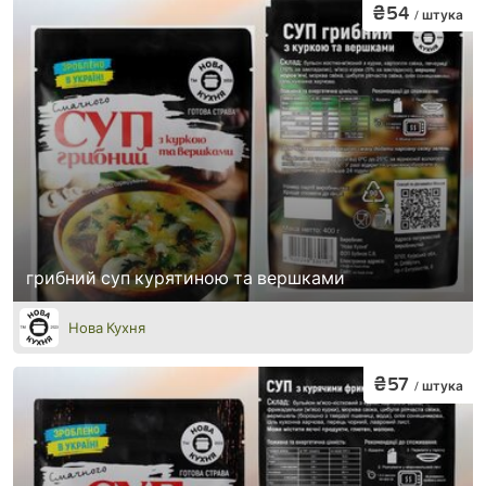
₴54
/ штука
грибний суп курятиною та вершками
Нова Кухня
₴57
/ штука