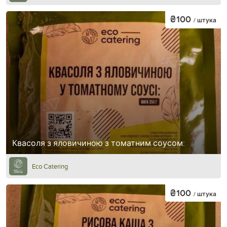
₴100
/ штука
Квасоля з яловичиною з томатним соусом:
Eco Catering
₴100
/ штука