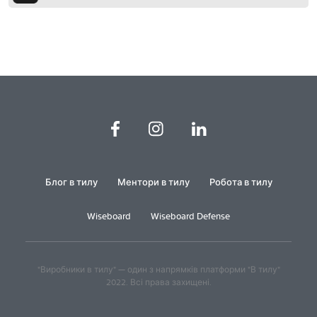
Блог в тилу
Ментори в тилу
Робота в тилу
Wiseboard
Wiseboard Defense
"Виробники в тилу" — один з напрямків платформи "В тилу"
2022. Всі права захищені.