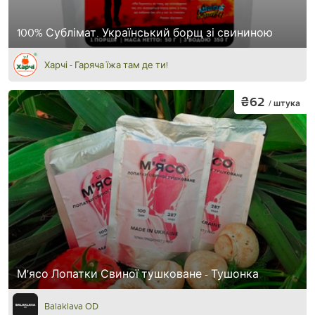
100% Сублімат. Український борщ зі свининою
Харчі - Гаряча їжа там де ти!
₴62
/ штука
М'ясо Лопатки Свиної тушковане - Тушонка
Balaklava OD