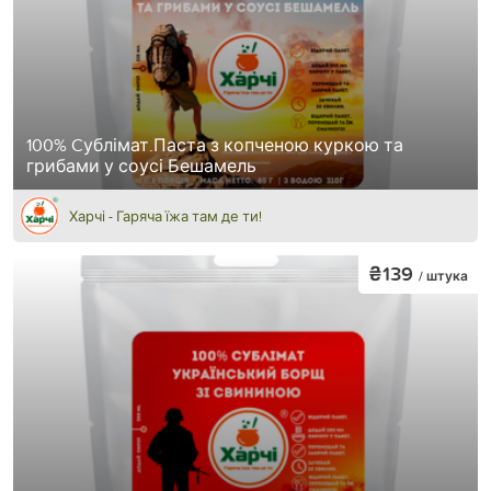
100% Cублімат.Паста з копченою куркою та
грибами у соусі Бешамель
Харчі - Гаряча їжа там де ти!
₴139
/ штука