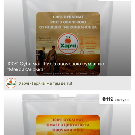
100% Сублімат. Рис з овочевою сумішшю
“Мексиканська”
Харчі - Гаряча їжа там де ти!
₴119
/ штука