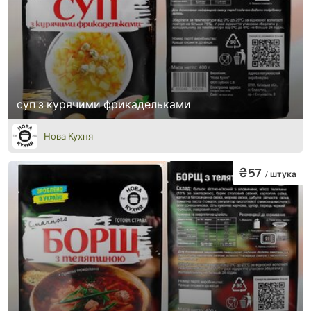
суп з курячими фрикадельками
Нова Кухня
₴57
/ штука