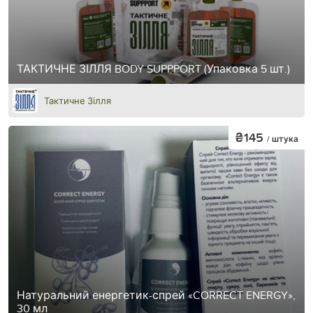
ТАКТИЧНЕ ЗІЛЛЯ BODY SUPPPORT (Упаковка 5 шт.)
Тактичне Зілля
₴145
/ штука
Натуральний енергетик-спрей «CORRECT ENERGY»,
30 мл