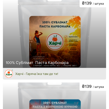
₴139
/ штука
100% Сублімат. Паста Карбонара
Харчі - Гаряча їжа там де ти!
₴139
/ штука