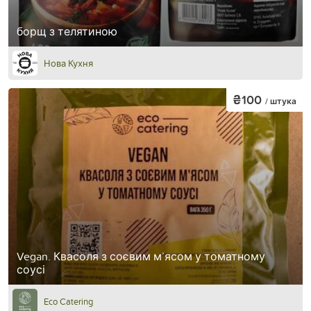
борщ з телятиною
Нова Кухня
₴100
/ штука
Vegan. Квасоля з соєвим м’ясом у томатному
соусі
Eco Catering