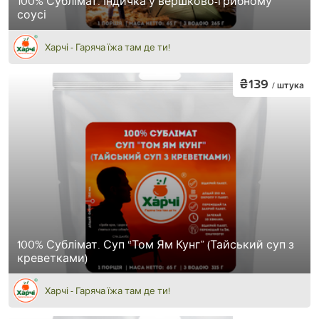
100% Сублімат. Індичка у вершково-грибному
соусі
Харчі - Гаряча їжа там де ти!
₴139
/ штука
100% Сублімат. Суп “Том Ям Кунг” (Тайський суп з
креветками)
Харчі - Гаряча їжа там де ти!