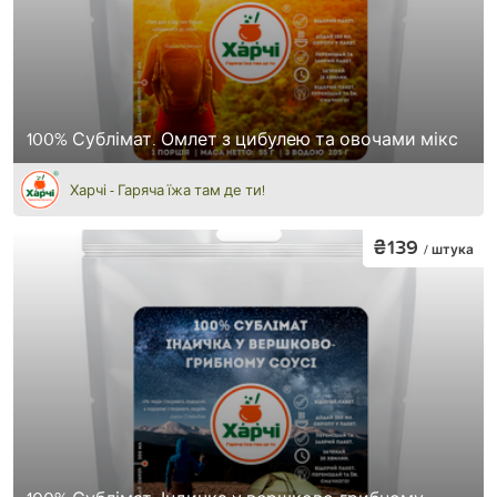
100% Сублімат. Омлет з цибулею та овочами мікс
Харчі - Гаряча їжа там де ти!
₴139
/ штука