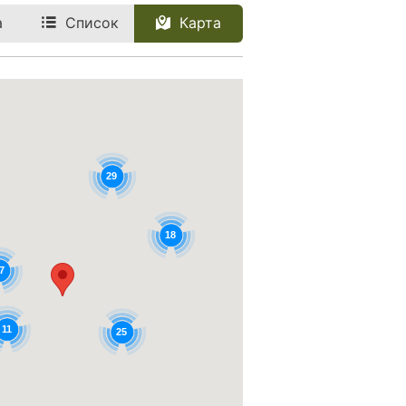
а
Список
Карта
29
18
7
11
25