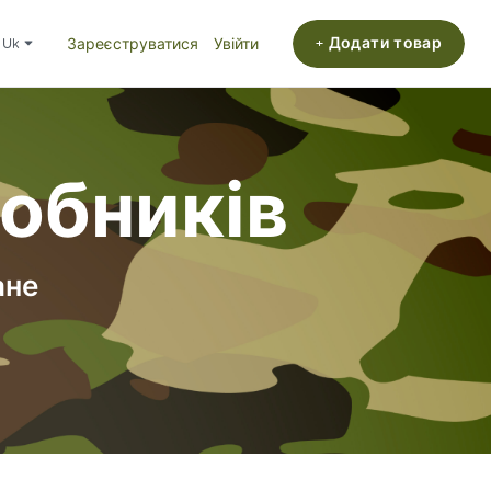
+ Додати товар
uk
Зареєструватися
Увійти
робників
ане