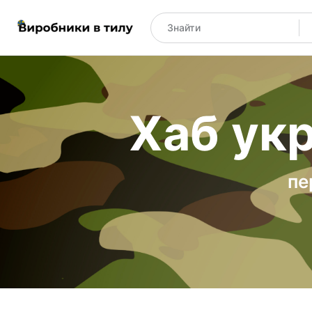
Хаб укр
пе