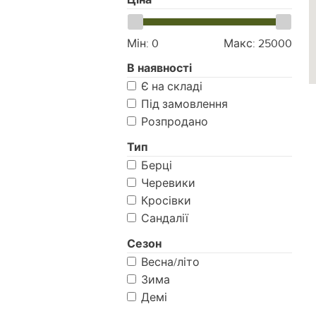
Мін:
0
Макс:
25000
В наявності
Є на складі
Під замовлення
Розпродано
Тип
Берці
Черевики
Кросівки
Сандалії
Сезон
Весна/літо
Зима
Демі