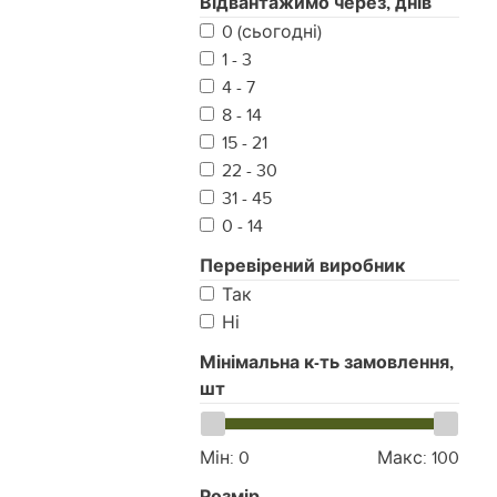
Відвантажимо через, днів
Койот
0 (сьогодні)
Піксель
1 - 3
Мультикам Original
4 - 7
Мультикам Black
8 - 14
Коричневий
15 - 21
Фісташка
22 - 30
31 - 45
0 - 14
Перевірений виробник
Так
Ні
Мінімальна к-ть замовлення,
шт
Мін:
0
Макс:
100
Розмір