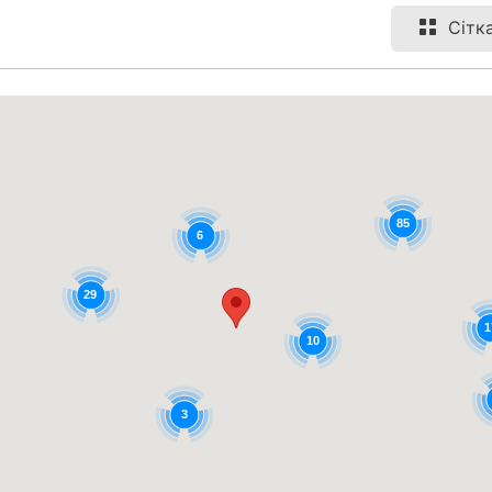
Сітк
85
6
29
1
10
3