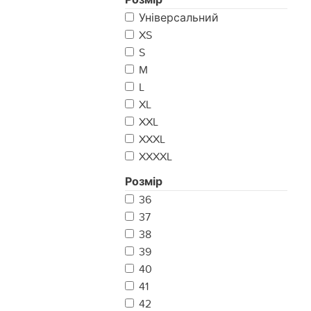
Універсальний
XS
S
M
L
XL
XXL
XXXL
XXXXL
Розмір
36
37
38
39
40
41
42