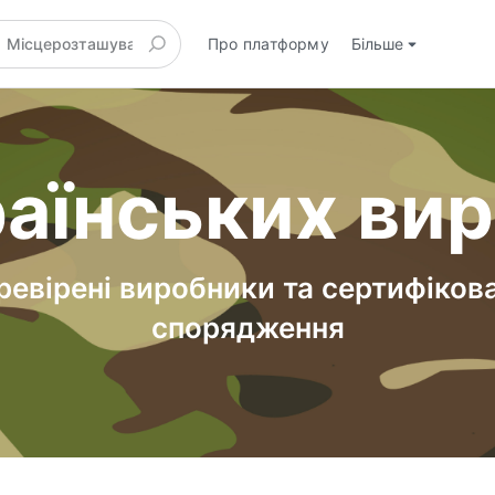
Про платформу
Більше
аїнських ви
ревірені виробники та сертифіков
спорядження