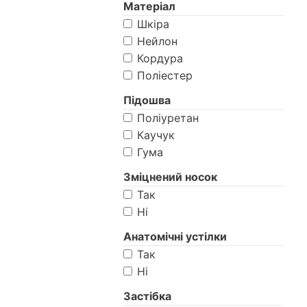
Матеріал
Шкіра
Нейлон
Кордура
Поліестер
Підошва
Поліуретан
Каучук
Гума
Зміцнений носок
Так
Ні
Анатомічні устілки
Так
Ні
Застібка