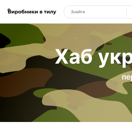
Хаб укр
пе