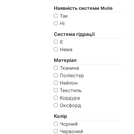
Наявність системи Mollе
Так
Ні
Система гідрації
Є
Нема
Матеріал
Тканина
Поліестер
Нейлон
Текстиль
Кордура
Оксфорд
Колір
Чорний
Червоний