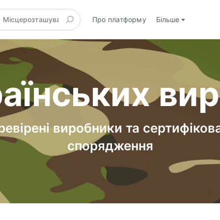
Про платформу
Більше
аїнських ви
ревірені виробники та сертифіков
спорядження