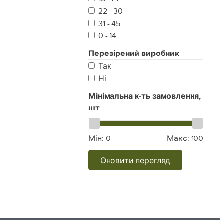
22 - 30
31 - 45
0 - 14
Перевірений виробник
Так
Ні
Мінімальна к-ть замовлення,
шт
Мін:
0
Макс:
100
Оновити перегляд