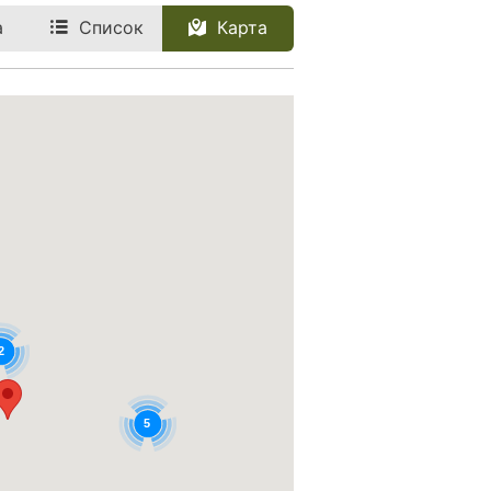
а
Список
Карта
2
5