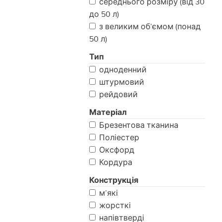
середнього розміру (від 30
до 50 л)
з великим об’ємом (понад
50 л)
Тип
одноденний
штурмовий
рейдовий
Матеріал
Брезентова тканина
Поліестер
Оксфорд
Кордура
Конструкція
м’які
жорсткі
напівтверді