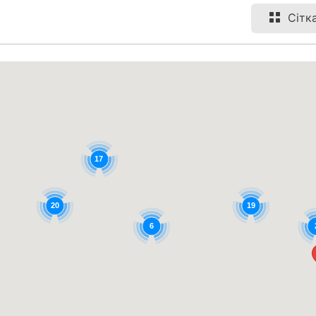
Сітк
17
20
19
6