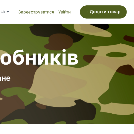
+ Додати товар
uk
Зареєструватися
Увійти
робників
ане