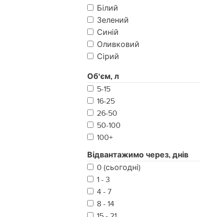
Білий
Зелений
Синій
Оливковий
Сірий
Хакі
Об'єм, л
Койот
5-15
Піксель
16-25
Мультикам Original
26-50
Мультикам Black
50-100
Коричневий
100+
Фісташка
Відвантажимо через, днів
0 (сьогодні)
1 - 3
4 - 7
8 - 14
15 - 21