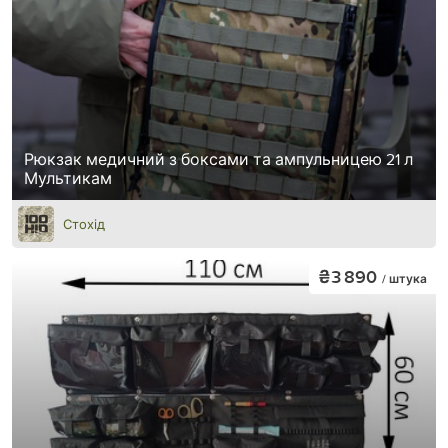
Рюкзак медичний з боксами та ампульницею 21 л
Мультикам
Стохід
₴3 890
/ штука