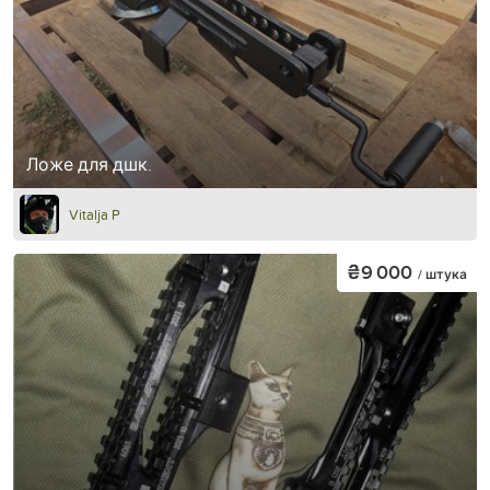
Ложе для дшк.
Vitalja P
₴9 000
/ штука