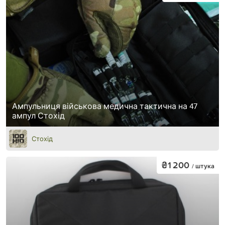
Ампульниця військова медична тактична на 47
ампул Стохід
Стохід
₴1 200
/ штука