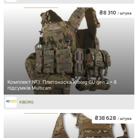
₴8 310
/ штука
Комплект №3: Плитоноска Kiborg GU gen.2 + 8
підсумків Multicam
KIBORG
₴38 628
/ штука