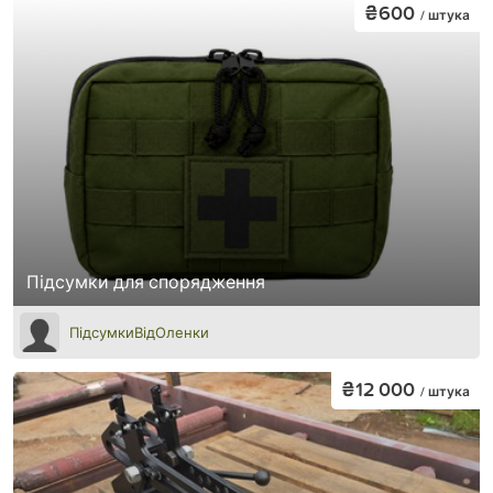
₴600
/ штука
Підсумки для спорядження
ПідсумкиВідОленки
₴12 000
/ штука