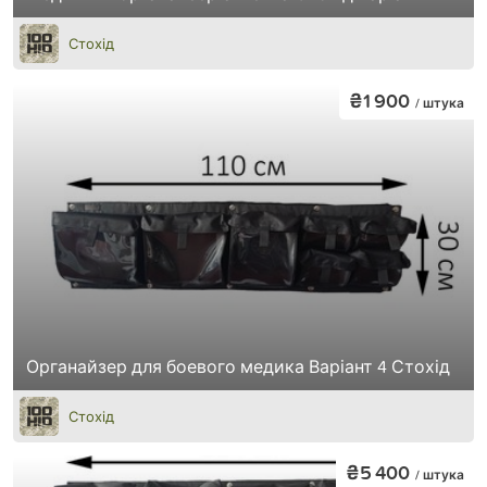
Стохід
₴1 900
/ штука
Органайзер для боевого медика Варіант 4 Стохід
Стохід
₴5 400
/ штука