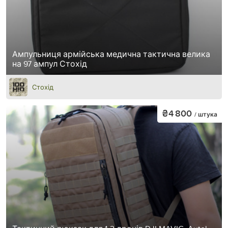
Ампульниця армійська медична тактична велика
на 97 ампул Стохід
Стохід
₴4 800
/ штука