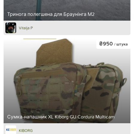
Тринога полегшена для Браунінга М2
Vitalja P
₴950
/ штука
Сумка-напашник XL Kiborg GU Cordura Multicam
KIBORG