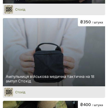
Стохід
₴350
/ штука
Ампульниця військова медична тактична на 18
ампул Стохід
Стохід
₴400
/ штука