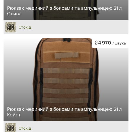
Рюкзак медичний з боксами та ампульницею 21 л
Олива
Стохід
₴4 970
/ штука
Рюкзак медичний з боксами та ампульницею 21 л
Койот
Стохід