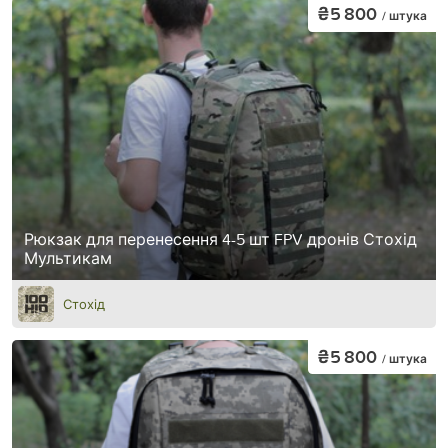
₴5 800
/ штука
Рюкзак для перенесення 4-5 шт FPV дронів Стохід
Мультикам
Стохід
₴5 800
/ штука