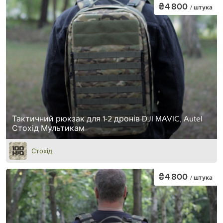
₴4 800
/ штука
Тактичний рюкзак для 1-2 дронів DJI MAVIC, Autel
Стохід Мультикам
Стохід
₴4 800
/ штука