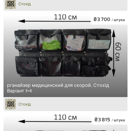
Стохід
₴3 700
/ штука
рганайзер медицинский для скорой, Стохід
Варіант 1+4
Стохід
₴3 815
/ штука