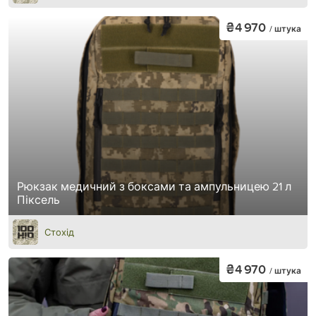
₴4 970
/ штука
Рюкзак медичний з боксами та ампульницею 21 л
Піксель
Стохід
₴4 970
/ штука