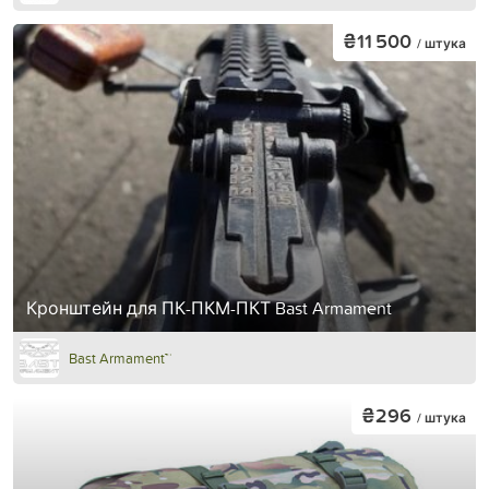
₴11 500
/ штука
Кронштейн для ПК-ПКМ-ПКТ Bast Armament
Bast Armament™
₴296
/ штука