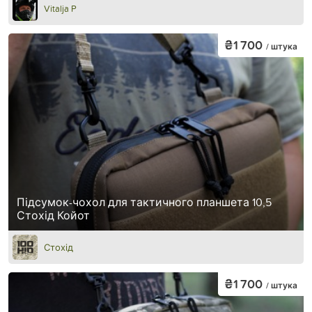
Vitalja P
₴1 700
/ штука
Підсумок-чохол для тактичного планшета 10,5
Стохід Койот
Стохід
₴1 700
/ штука