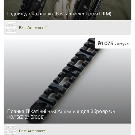
Підвищуюча планка Bast armament (для ПКМ)
Bast Armament™
₴1 075
/ штука
Планка Пікатінні Bast Armament для Зброяр UR
-10/15(Z10/15/008)
Bast Armament™