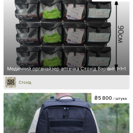
Медичний органайзер-аптечка Стохід Варіант 1+1+1
Стохід
₴5 800
/ штука