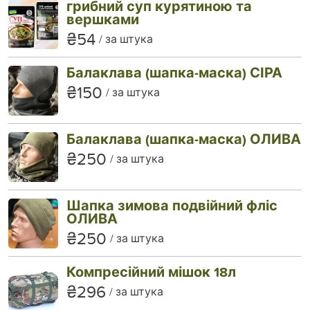
грибний суп курятиною та
вершками
₴54
за штука
Балаклава (шапка-маска) СІРА
₴150
за штука
Балаклава (шапка-маска) ОЛИВА
₴250
за штука
Шапка зимова подвійний фліс
ОЛИВА
₴250
за штука
Компресійний мішок 18л
₴296
за штука