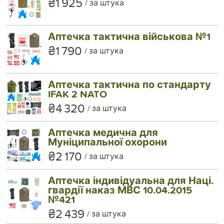
₴1 925
за штука
Аптечка тактична військова №1
₴1 790
за штука
Аптечка тактична по стандарту
IFAK 2 NATO
₴4 320
за штука
Аптечка медична для
Муніципальної охорони
₴2 170
за штука
Аптечка індивідуальна для Наці.
гвардії наказ МВС 10.04.2015
№421
₴2 439
за штука