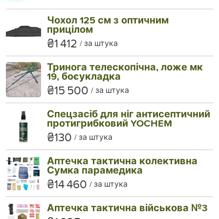
Чохол 125 см з оптичним
прицілом
₴1 412
за штука
Тринога телескопічна, ложе мк
19, боєукладка
₴15 500
за штука
Спецзасіб для ніг антисептичний
протигрибковий YOCHEM
₴130
за штука
Аптечка тактична колективна
Сумка парамедика
₴14 460
за штука
Аптечка тактична військова №3