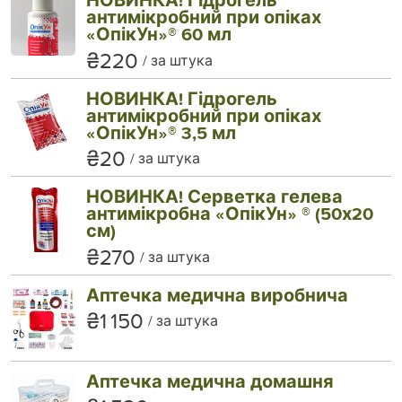
антимікробний при опіках
«ОпікУн»® 60 мл
₴220
за штука
НОВИНКА! Гідрогель
антимікробний при опіках
«ОпікУн»® 3,5 мл
₴20
за штука
НОВИНКА! Серветка гелева
антимікробна «ОпікУн» ® (50х20
см)
₴270
за штука
Аптечка медична виробнича
₴1 150
за штука
Аптечка медична домашня