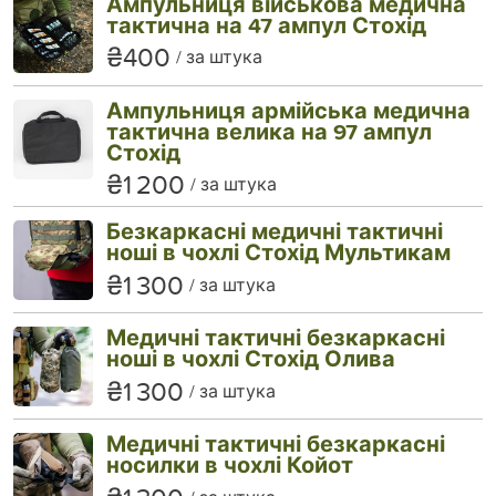
Ампульниця військова медична
тактична на 47 ампул Стохід
₴400
за штука
Ампульниця армійська медична
тактична велика на 97 ампул
Стохід
₴1 200
за штука
Безкаркасні медичні тактичні
ноші в чохлі Стохід Мультикам
₴1 300
за штука
Медичні тактичні безкаркасні
ноші в чохлі Стохід Олива
₴1 300
за штука
Медичні тактичні безкаркасні
носилки в чохлі Койот