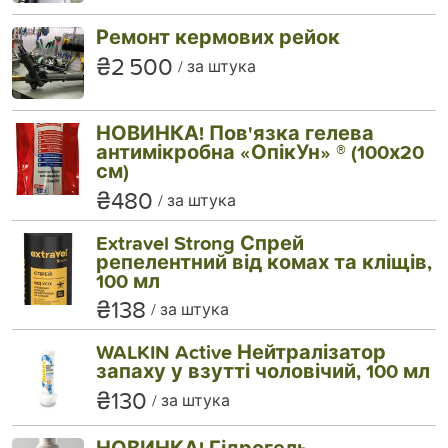
Ремонт кермових рейок
₴2 500
за штука
НОВИНКА! Пов'язка гелева
антимікробна «ОпікУн» ® (100х20
см)
₴480
за штука
Extravel Strong Спрей
репелентний від комах та кліщів,
100 мл
₴138
за штука
WALKIN Active Нейтралізатор
запаху у взутті чоловічий, 100 мл
₴130
за штука
НОВИНКА! Гідрогель