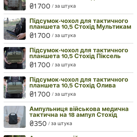
₴1 700
за штука
Підсумок-чохол для тактичного
планшета 10,5 Стохід Мультикам
₴1 700
за штука
Підсумок-чохол для тактичного
планшета 10,5 Стохід Піксель
₴1 700
за штука
Підсумок-чохол для тактичного
планшета 10,5 Стохід Олива
₴1 700
за штука
Ампульниця військова медична
тактична на 18 ампул Стохід
₴350
за штука