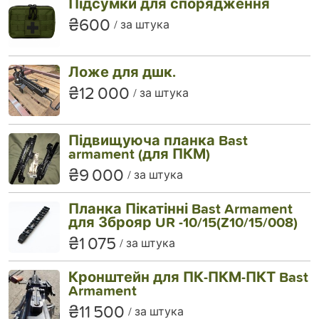
Підсумки для спорядження
₴600
за штука
Ложе для дшк.
₴12 000
за штука
Підвищуюча планка Bast
armament (для ПКМ)
₴9 000
за штука
Планка Пікатінні Bast Armament
для Зброяр UR -10/15(Z10/15/008)
₴1 075
за штука
Кронштейн для ПК-ПКМ-ПКТ Bast
Armament
₴11 500
за штука