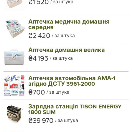
₴1 520
за штука
Аптечка медична домашня
середня
₴2 420
за штука
Аптечка домашня велика
₴4 195
за штука
Аптечка автомобільна АМА-1
згідно ДСТУ 3961-2000
₴700
за штука
Зарядна станція TISON ENERGY
1800 SLIM
₴39 970
за штука