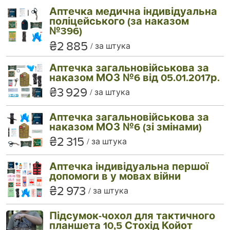
Аптечка медична індивідуальна
поліцейського (за наказом
№396)
₴2 885
за штука
Аптечка загальновійськова за
наказом МОЗ №6 від 05.01.2017р.
₴3 929
за штука
Аптечка загальновійськова за
наказом МОЗ №6 (зі змінами)
₴2 315
за штука
Аптечка індивідуальна першої
допомоги в у мовах війни
₴2 973
за штука
Підсумок-чохол для тактичного
планшета 10,5 Стохід Койот