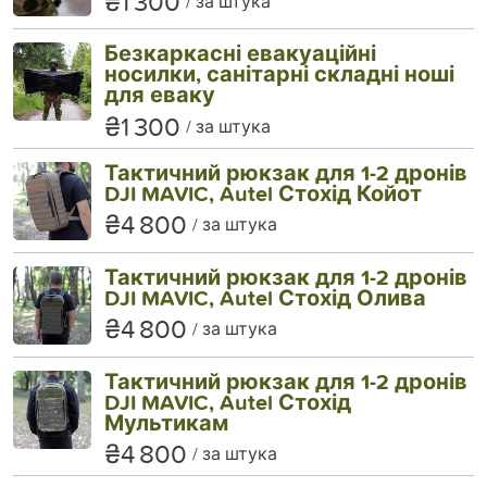
₴1 300
за штука
Безкаркасні евакуаційні
носилки, санітарні складні ноші
для еваку
₴1 300
за штука
Тактичний рюкзак для 1-2 дронів
DJI MAVIC, Autel Стохід Койот
₴4 800
за штука
Тактичний рюкзак для 1-2 дронів
DJI MAVIC, Autel Стохід Олива
₴4 800
за штука
Тактичний рюкзак для 1-2 дронів
DJI MAVIC, Autel Стохід
Мультикам
₴4 800
за штука