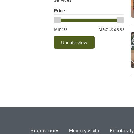
Services
Price
Min:
0
Max:
25000
Update view
Блог в тилу
Mentory v tylu
Robota v ty