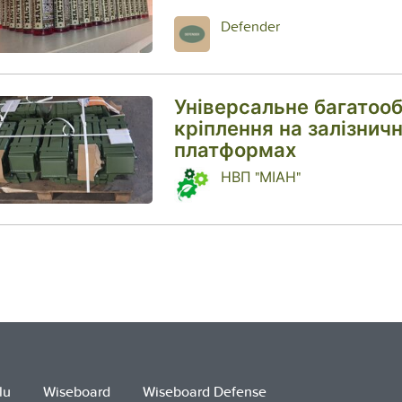
Defender
Універсальне багатоо
кріплення на залізнич
платформах
НВП "МІАН"
lu
Wiseboard
Wiseboard Defense