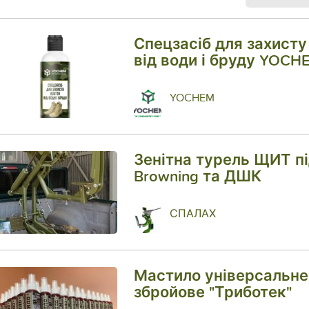
Спецзасіб для захисту
від води і бруду YOCH
YOCHEM
Зенітна турель ЩИТ п
Browning та ДШК
СПАЛАХ
Мастило універсальне
збройове "Триботек"