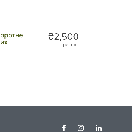
₴2,500
боротне
них
per unit