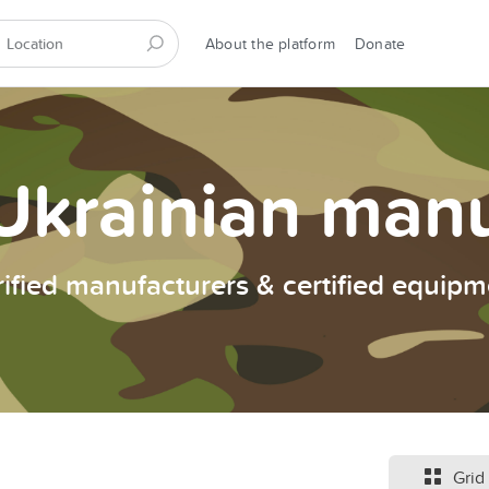
About the platform
Donate
Ukrainian man
rified manufacturers & certified equipm
Grid