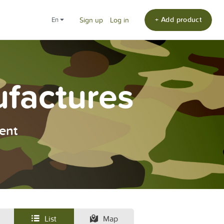
+ Add product
en
Sign up
Log in
ufactures
ent
List
Map