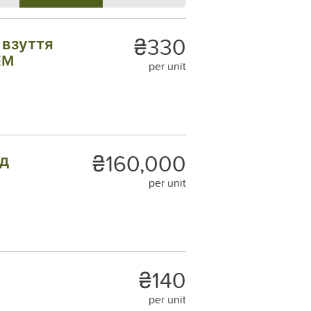
₴330
 взуття
EM
per unit
₴160,000
ід
per unit
₴140
per unit