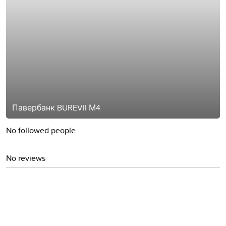
Павербанк BUREVII М4
No followed people
No reviews