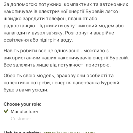
За допомогою потужних, компактних та автономних
накопичувачів електричної енергії Буревій легко і
швидко зарядити телефон, планшет або
радіостанцію. Підживити супутниковий модем або
налагодити вузол зв'язку. Розгорнути аварійне
освітлення або підігріти воду.
Навіть робити все це одночасно - можливо з
використанням наших накопичувачів енергії Буревій.
Все залежить лише від потужності пристрою.
Оберіть свою модель, враховуючи особисті та
колективні потреби, і енергія павербанка Буревій
буде з вами усюди.
Choose your role:
Manufacturer
Customer
Link to a website:
https://www.burevii.com/