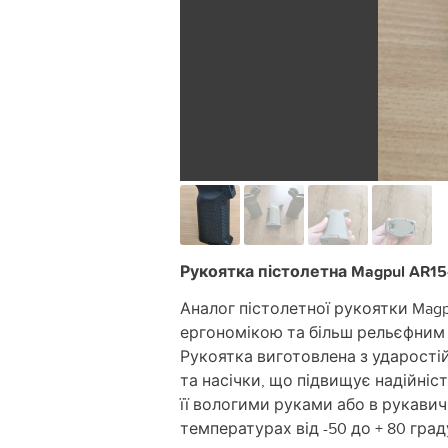
Рукоятка пістолетна Magpul AR1
Аналог пістолетної рукоятки Magp
ергономікою та більш рельєфним 
Рукоятка виготовлена з ударості
та насічки, що підвищує надійніс
її вологими руками або в рукавич
температурах від -50 до + 80 град