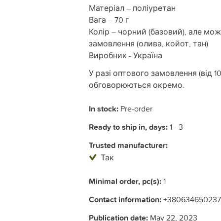
Матеріал – поліуретан
Вага – 70 г
Колір – чорний (базовий), але мо
замовлення (олива, койот, тан)
Виробник - Україна
У разі оптового замовлення (від 1
обговорюються окремо.
In stock:
Pre-order
Ready to ship in, days:
1 - 3
Trusted manufacturer:
Так
Minimal order, pc(s):
1
Contact information:
+380634650237
Publication date:
May 22, 2023