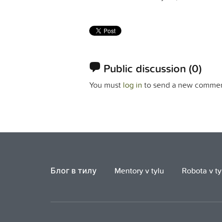
Public discussion
(0)
You must
log in
to send a new commen
Блог в тилу
Mentory v tylu
Robota v ty