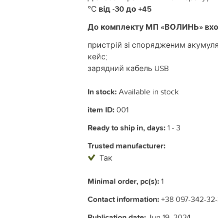
°С
від -30 до +45
До комплекту МП «ВОЛИНЬ» вхо
пристрій зі спорядженим акумул
кейс;
зарядний кабель USB
In stock:
Available in stock
item ID:
001
Ready to ship in, days:
1 - 3
Trusted manufacturer:
Так
Minimal order, pc(s):
1
Contact information:
+38 097-342-32
Publication date:
Jun 19, 2024