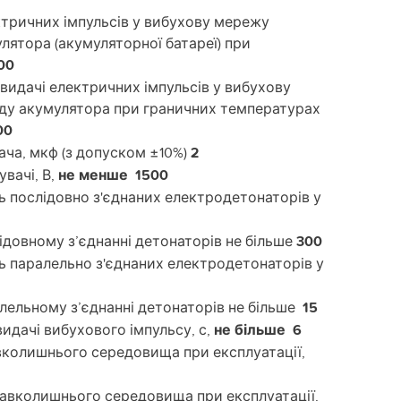
ктричних імпульсів у вибухову мережу
улятора (акумуляторної батареї) при
00
 видачі електричних імпульсів у вибухову
ряду акумулятора при граничних температурах
00
ча, мкф (з допуском ±10%)
2
вачі, В,
не менше 1500
 послідовно з'єднаних електродетонаторів у
ідовному з’єднанні детонаторів не більше
300
 паралельно з'єднаних електродетонаторів у
алельному з’єднанні детонаторів не більше
15
идачі вибухового імпульсу, с,
не більше 6
вколишнього середовища при експлуатації,
навколишнього середовища при експлуатації,