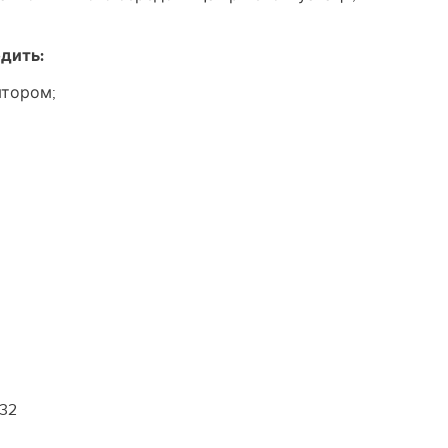
дить:
ятором;
-32