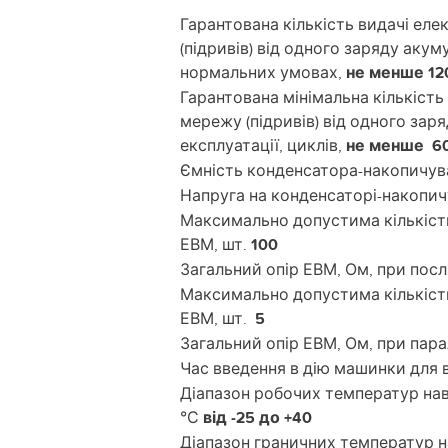
Гарантована кількість видачі еле
(підривів) від одного заряду акум
нормальних умовах,
не менше 12
Гарантована мінімальна кількість
мережу (підривів) від одного за
експлуатації, циклів,
не менше 6
Ємність конденсатора-накопичува
Напруга на конденсаторі-накопичу
Максимально допустима кількість
ЕВМ, шт.
100
Загальний опір ЕВМ, Ом, при посл
Максимально допустима кількість
ЕВМ, шт.
5
Загальний опір ЕВМ, Ом, при пар
Час введення в дію машинки для в
Діапазон робочих температур на
°С
від -25 до +40
Діапазон граничних температур 