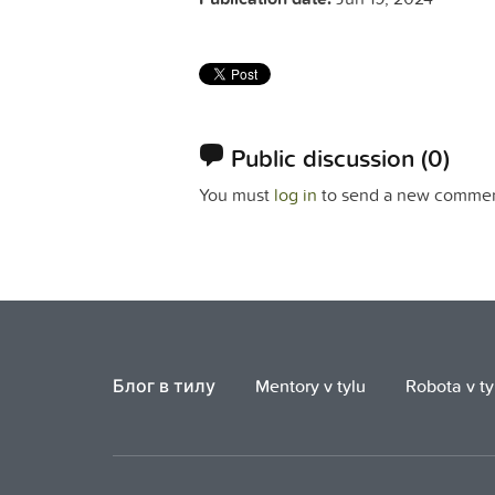
Public discussion
(0)
You must
log in
to send a new commen
Блог в тилу
Mentory v tylu
Robota v ty