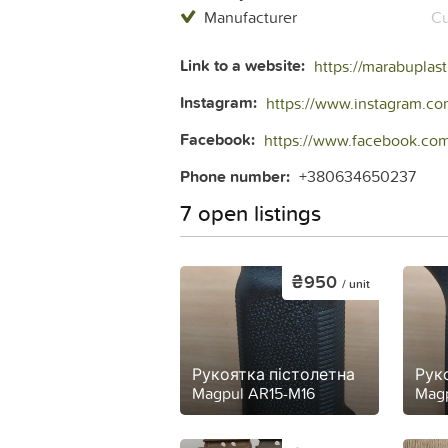
Manufacturer
Cu
Link to a website:
https://marabuplas
Instagram:
https://www.instagram.co
Facebook:
https://www.facebook.com
Phone number:
+380634650237
7 open listings
₴950
/ unit
Рукоятка пістолетна
Рук
Magpul AR15-M16
Magp