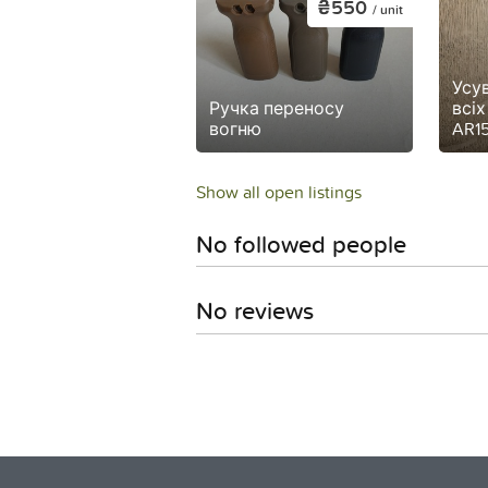
₴550
/ unit
Усу
Ручка переносу
всіх
вогню
AR15
Show all open listings
No followed people
No reviews