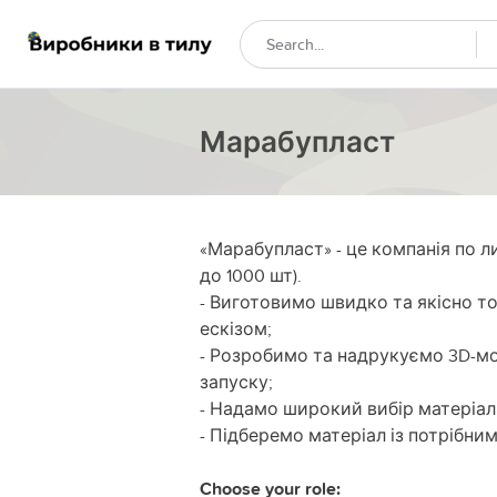
Марабупласт
«Марабупласт» - це компанія по л
до 1000 шт).
- Виготовимо швидко та якісно то
ескізом;
- Розробимо та надрукуємо 3D-мо
запуску;
- Надамо широкий вибір матеріалі
- Підберемо матеріал із потрібн
Choose your role: