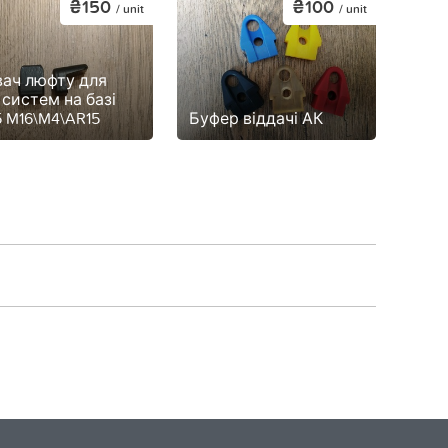
₴150
₴100
/ unit
/ unit
вач люфту для
 систем на базі
 M16\M4\AR15
Буфер віддачі АК