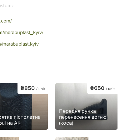
stomer
t.com/
m/marabuplast_kyiv/
/marabuplast.kyiv
₴850
₴650
/ unit
/ unit
Передня ручка
оятка пістолетна
перенесення вогню
ul на AK
(коса)