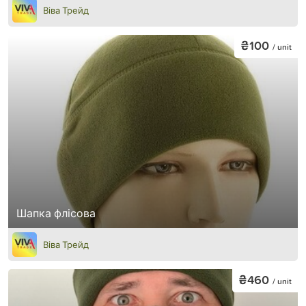
Віва Трейд
₴100
/ unit
Шапка флісова
Віва Трейд
₴460
/ unit