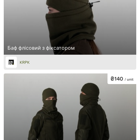
Баф флісовий з фіксатором
KRPK
₴140
/ unit