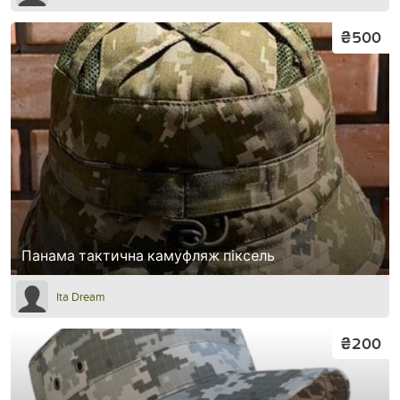
₴500
Панама тактична камуфляж піксель
Ita Dream
₴200