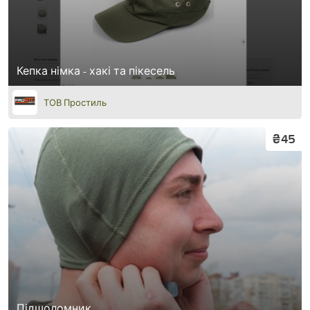
Кепка німка - хакі та пікесель
ТОВ Простиль
₴45
Підшоломник