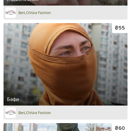
BerLOVska Fashion
₴55
Бафи
BerLOVska Fashion
₴60