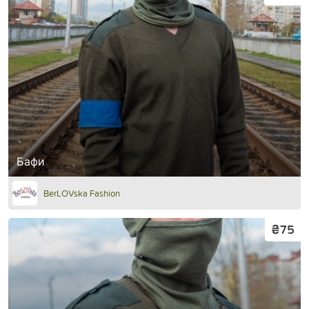
Бафи
BerLOVska Fashion
₴75