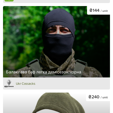
₴144
/ unit
Балаклава баф легка демісезон чорна
Ukr Cossacks
₴240
/ unit