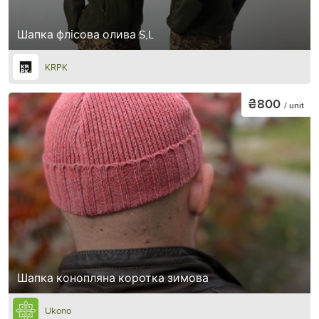
Шапка флісова олива S,L
KRPK
₴800
/ unit
Шапка конопляна коротка зимова
Ukono