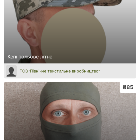
Кепі польове літнє
ТОВ "Північне текстильне виробництво"
₴85