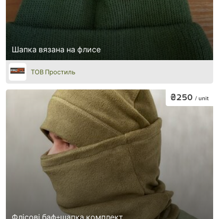
Шапка вязана на флисе
ТОВ Простиль
₴250
/ unit
Флісові баф+шапка комплект