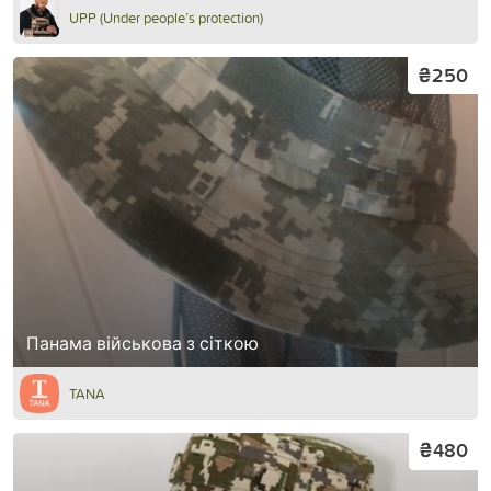
UPP (Under people’s protection)
₴250
Панама військова з сіткою
TANA
₴480