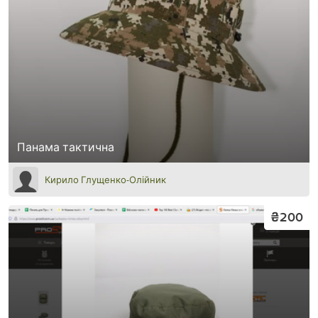
Панама тактична
Кирило Глущенко-Олійник
₴200