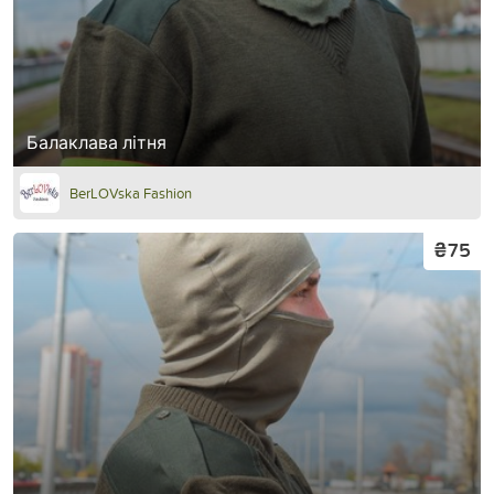
Балаклава літня
BerLOVska Fashion
₴75