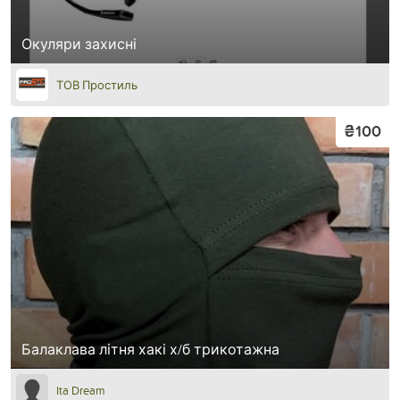
Окуляри захисні
ТОВ Простиль
₴100
Балаклава літня хакі х/б трикотажна
Ita Dream