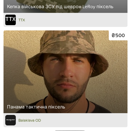
Кепка військова ЗСУ під шеврон LeRoy піксель
TTX
₴500
Панама тактична піксель
Balaklava OD