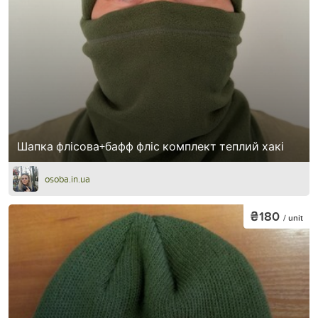
Шапка флісова+бафф фліс комплект теплий хакі
osoba.in.ua
₴180
/ unit