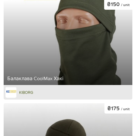
₴150
/ unit
Балаклава CoolMax Хакі
KIBORG
₴175
/ unit