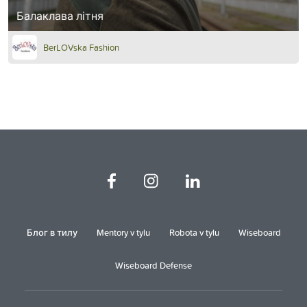
Балаклава літня
BerLOVska Fashion
Блог в тилу
Mentory v tylu
Robota v tylu
Wiseboard
Wiseboard Defense