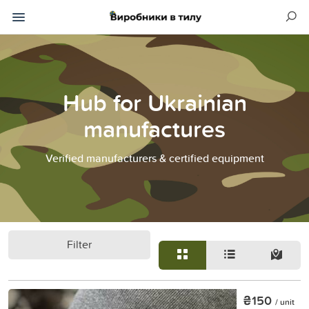
Hub for Ukrainian
manufactures
Verified manufacturers & certified equipment
Filter
₴150
/ unit