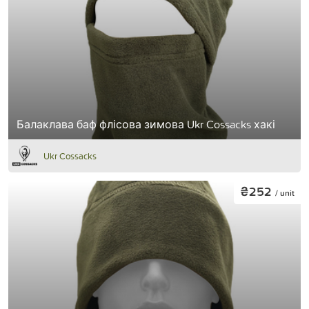
Балаклава баф флісова зимова Ukr Cossacks хакі
Ukr Cossacks
₴252
/ unit