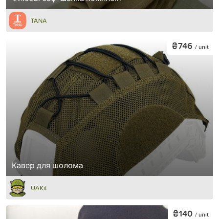
TANA
₴746
/ unit
Кавер для шолома
UAKit
₴140
/ unit