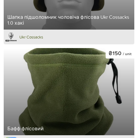
Шапка підшоломник чоловіча флісова Ukr Cossacks
1.0 хакі
Ukr Cossacks
₴150
/ unit
Бафф флісовий