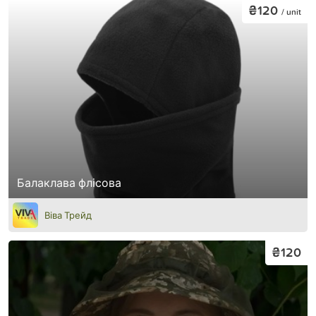
₴120
/ unit
Балаклава флісова
Віва Трейд
₴120