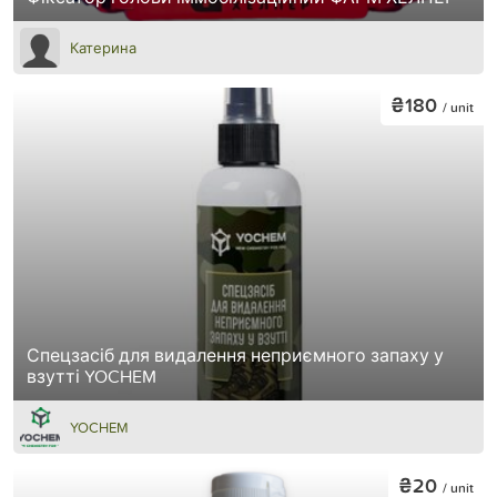
Катерина
₴180
/ unit
Спецзасіб для видалення неприємного запаху у
взутті YOCHEM
YOCHEM
₴20
/ unit