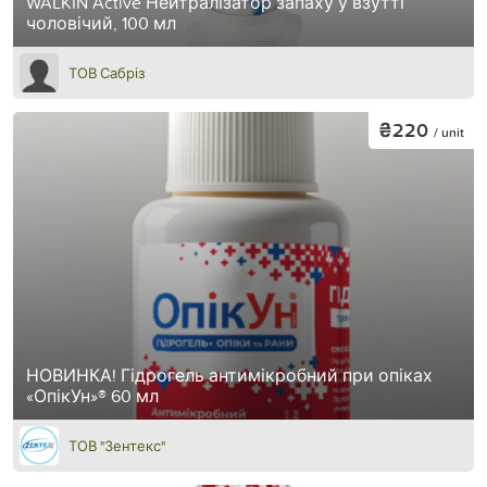
WALKIN Active Нейтралізатор запаху у взутті
чоловічий, 100 мл
ТОВ Сабріз
₴220
/ unit
НОВИНКА! Гідрогель антимікробний при опіках
«ОпікУн»® 60 мл
ТОВ "Зентекс"