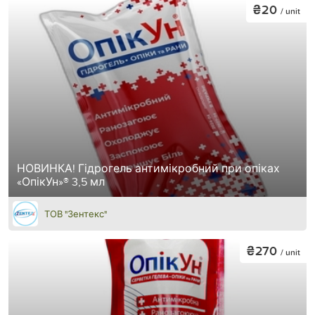
₴20
/ unit
НОВИНКА! Гідрогель антимікробний при опіках
«ОпікУн»® 3,5 мл
ТОВ "Зентекс"
₴270
/ unit