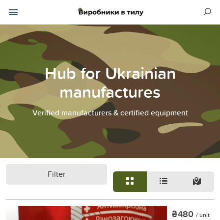
Hub for Ukrainian
manufactures
Verified manufacturers & certified equipment
Filter
₴480
/ unit