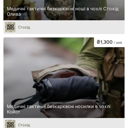
Медичні тактичні безкаркасні ноші в чохлі Стохід
Олива
Стохід
₴1,300
/ unit
Медичні тактичні безкаркасні носилки в чохлі
Койот
Стохід