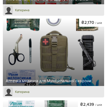
Катерина
₴2,170
/ unit
Аптечка медична для Муніципальної охорони
Катерина
₴2,439
/ unit