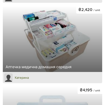
₴2,420
/ unit
Аптечка медична домашня середня
Катерина
₴4,195
/ unit