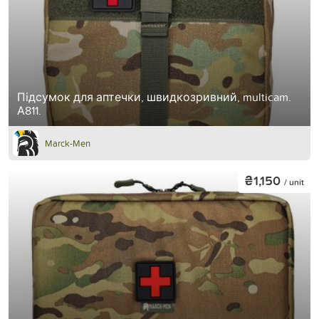
Підсумок для аптечки, швидкозривний, multicam.
А811.
Marck-Men
₴1,150
/ unit