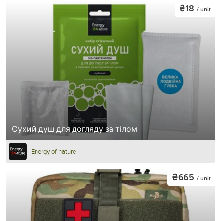
₴18
/ unit
Сухий душ для догляду за тілом
Energy of nature
₴665
/ unit