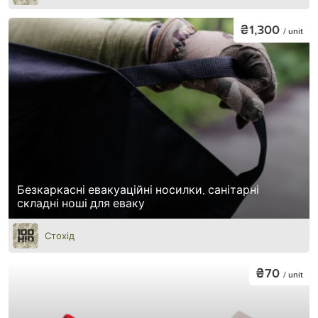
₴1,300
/ unit
Безкаркасні евакуаційні носилки, санітарні
складні ноші для еваку
Стохід
₴70
/ unit