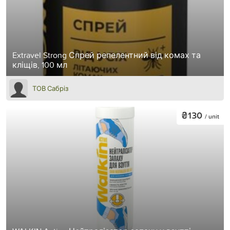
Extravel Strong Спрей репелентний від комах та
кліщів, 100 мл
ТОВ Сабріз
₴130
/ unit