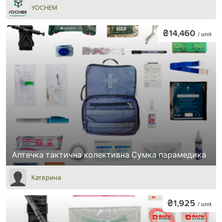
YOCHEM
₴14,460
/ unit
Аптечка тактична колективна Сумка парамедика
Катерина
₴1,925
/ unit