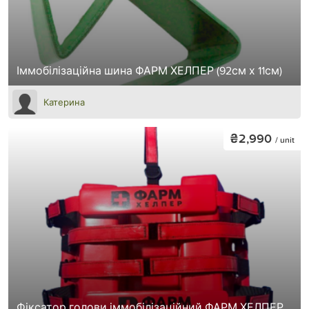
Іммобілізаційна шина ФАРМ ХЕЛПЕР (92см х 11см)
Катерина
₴2,990
/ unit
Фіксатор голови іммобілізаційний ФАРМ ХЕЛПЕР