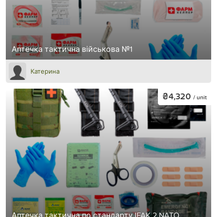
Аптечка тактична військова №1
Катерина
₴4,320
/ unit
Аптечка тактична по стандарту IFAK 2 NATO