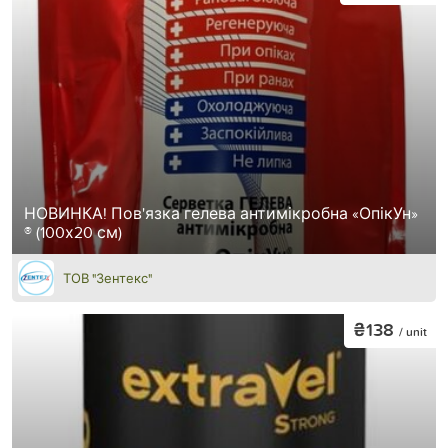
НОВИНКА! Пов'язка гелева антимікробна «ОпікУн»
® (100х20 см)
ТОВ "Зентекс"
₴138
/ unit