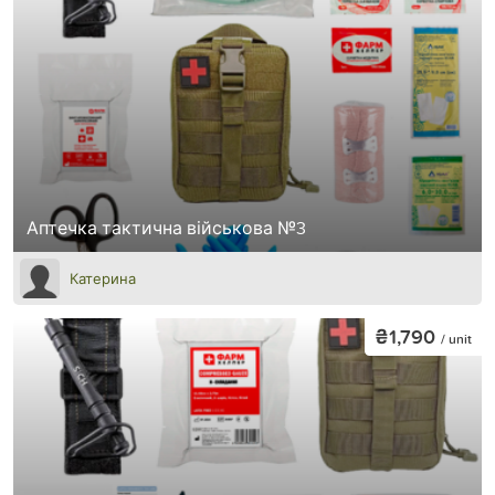
Аптечка тактична військова №3
Катерина
₴1,790
/ unit