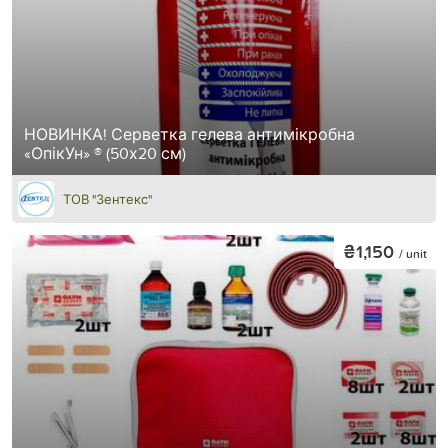
НОВИНКА! Серветка гелева антимікробна
«ОпікУн» ® (50х20 см)
ТОВ "Зентекс"
₴1,150
/ unit