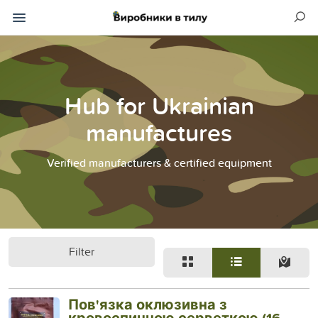
Hub for Ukrainian
manufactures
Verified manufacturers & certified equipment
Filter
Пов'язка оклюзивна з
кровоспинною серветкою (16