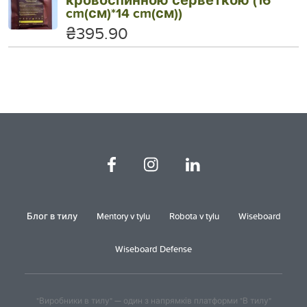
cm(см)*14 cm(см))
₴395.90
Блог в тилу
Mentory v tylu
Robota v tylu
Wiseboard
Wiseboard Defense
"Виробники в тилу" — один з напрямків платформи "В тилу"