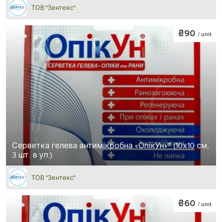
ТОВ "Зентекс"
₴90
/ unit
Серветка гелева антимікробна «ОпікУн»® (10х10 см,
3 шт. в уп.)
ТОВ "Зентекс"
₴60
/ unit