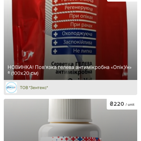
НОВИНКА! Пов'язка гелева антимікробна «ОпікУн»
® (100х20 см)
ТОВ "Зентекс"
₴220
/ unit