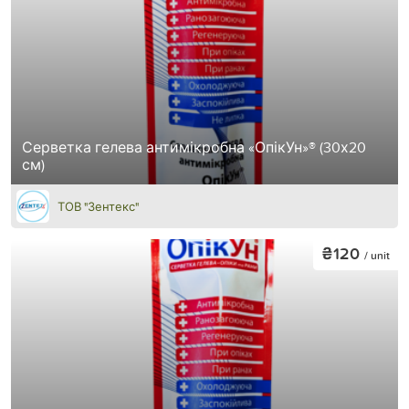
Серветка гелева антимікробна «ОпікУн»® (30х20
см)
ТОВ "Зентекс"
₴120
/ unit