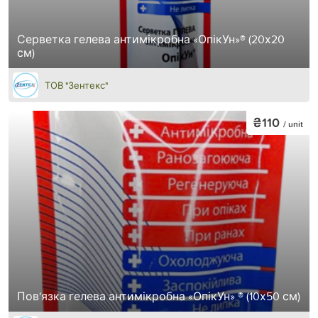
Серветка гелева антимікробна «ОпікУн»® (20х20
см)
ТОВ "Зентекс"
₴110
/ unit
Пов'язка гелева антимікробна «ОпікУн» ® (10х50 см)