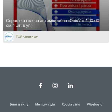
Серветка гелева антимікробна «ОпікУн» ® (10х10
см, 1 шт. в уп.)
ТОВ "Зентекс"
Блог в тилу
Mentory v tylu
Robota v tylu
Wiseboard