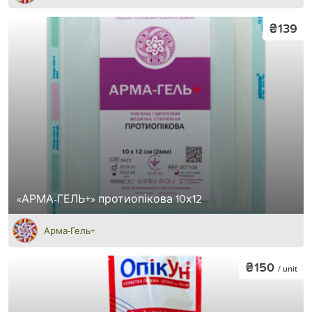
₴139
«АРМА-ГЕЛЬ+» протиопікова 10х12
Арма-Гель+
₴150
/ unit