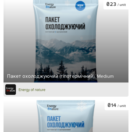
₴23
/ unit
Пакет охолоджуючий (гіпотермічний), Medium
Energy of nature
₴14
/ unit