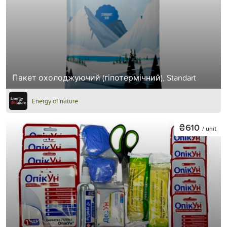
Пакет охолоджуючий (гіпотермічний), Standart
Energy of nature
₴610
/ unit