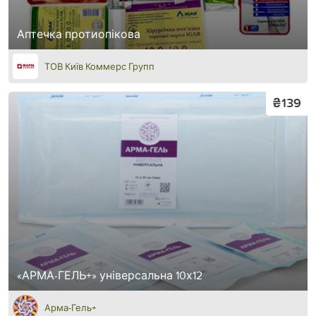
Аптечка протиопікова
ТОВ Київ Коммерс Групп
₴139
«АРМА-ГЕЛЬ+» універсальна 10х12
Арма-Гель+