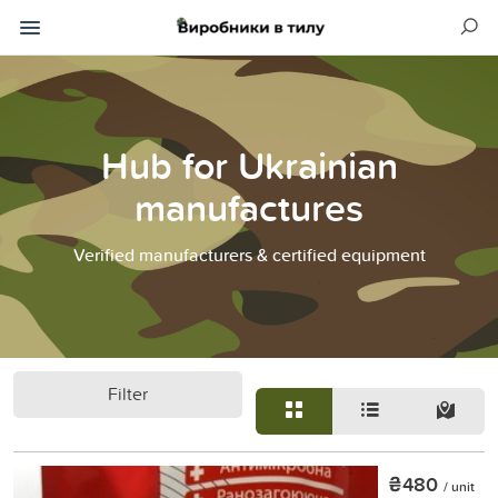
Hub for Ukrainian
manufactures
Verified manufacturers & certified equipment
Filter
₴480
/ unit