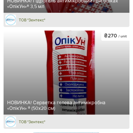
НОВИНКА! Гідрогель антимікробний при опіках
«ОпікУн»® 3,5 мл
ТОВ "Зентекс"
₴270
/ unit
НОВИНКА! Серветка гелева антимікробна
«ОпікУн» ® (50х20 см)
ТОВ "Зентекс"