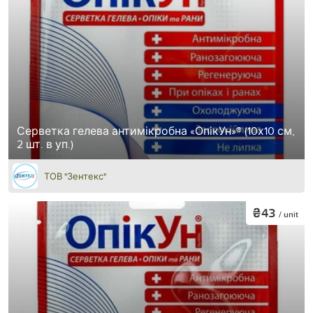
Серветка гелева антимікробна «ОпікУн»® (10х10 см,
2 шт. в уп.)
ТОВ "Зентекс"
₴43
/ unit