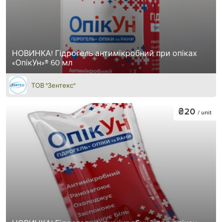
НОВИНКА! Гідрогель антимікробний при опіках
«ОпікУн»® 60 мл
ТОВ "Зентекс"
₴20
/ unit