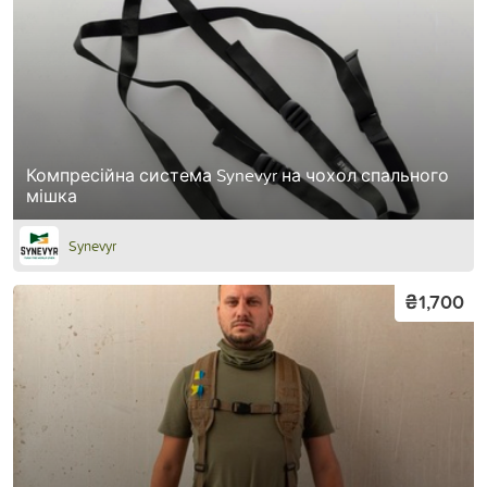
Компресійна система Synevyr на чохол спального
мішка
Synevyr
₴1,700