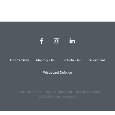
Блог в тилу
Mentory v tylu
Robota v tylu
Wiseboard
Wiseboard Defense
"Виробники в тилу" — один з напрямків платформи "В тилу"
2022. Всі права захищені.