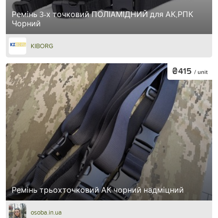
Ремінь 3-х точковий ПОЛІАМІДНИЙ для АК,РПК
Чорний
KIBORG
₴415
/ unit
Ремінь трьохточковий АК чорний надміцний
osoba.in.ua