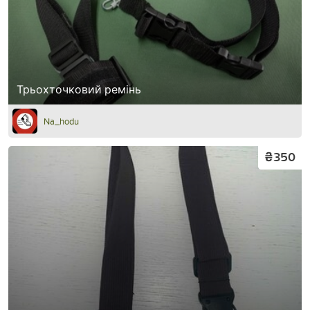
Трьохточковий ремінь
Na_hodu
₴350