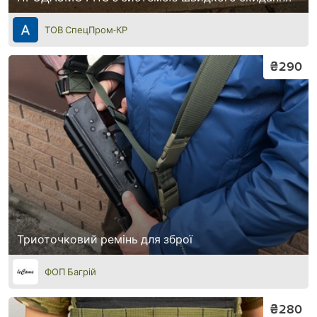
ТОВ СпецПром-КР
₴290
Триоточковий ремінь для зброї
ФОП Багрій
₴280