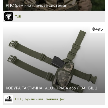
РПС (ремінно-плечова система)
TUR
₴495
КОБУРА ТАКТИЧНА | ACU | ПРАВА або ЛІВА | БШЦ
БШЦ | Бучанський Швейний Цех