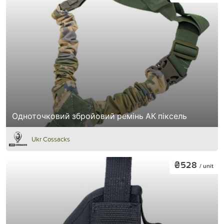
Одноточковий збройовий ремінь АК піксель
Ukr Cossacks
₴528
/ unit