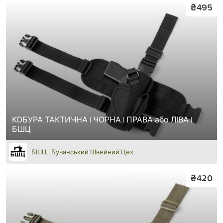
₴495
КОБУРА ТАКТИЧНА | ЧОРНА | ПРАВА або ЛІВА |
БШЦ
БШЦ | Бучанський Швейний Цех
₴420