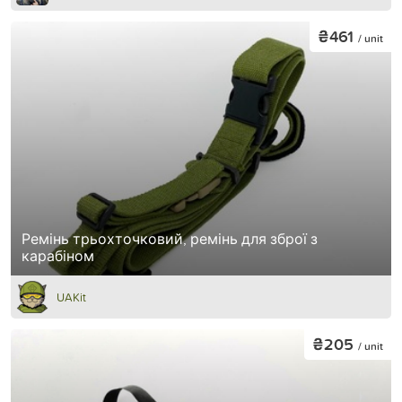
₴461
/ unit
Ремінь трьохточковий, ремінь для зброї з
карабіном
UAKit
₴205
/ unit