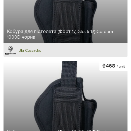
Кобура для пістолета (Форт 17, Glock 17) Cordura
1000D чорна
Ukr Cossacks
₴468
/ unit