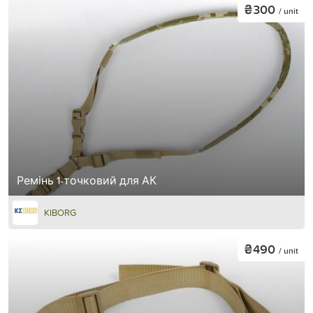
₴300
/ unit
Ремінь 1-точковий для АК
KIBORG
₴490
/ unit