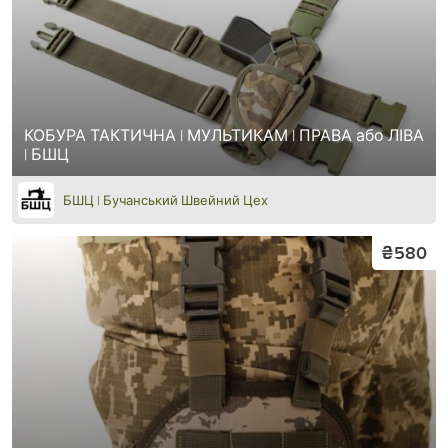
КОБУРА ТАКТИЧНА | МУЛЬТИКАМ | ПРАВА або ЛІВА
| БШЦ
БШЦ | Бучанський Швейний Цех
₴580