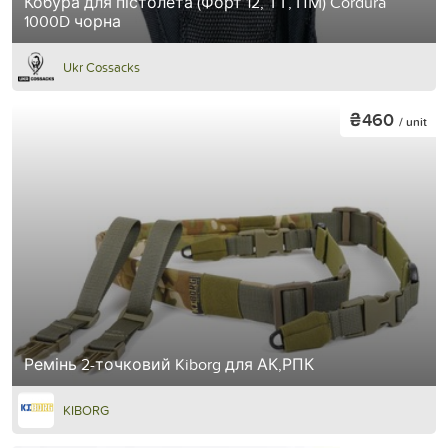
Кобура для пістолета (Форт 12, ТТ, ПМ) Cordura
1000D чорна
Ukr Cossacks
₴460
/ unit
Ремінь 2-точковий Kiborg для АК,РПК
KIBORG