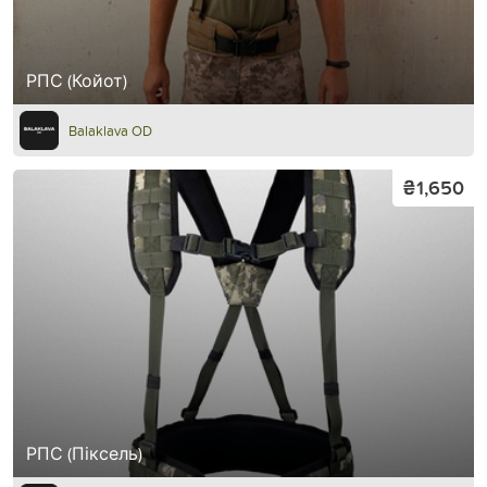
РПС (Койот)
Balaklava OD
₴1,650
РПС (Піксель)