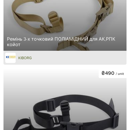
Ремінь 3-х точковий ПОЛІАМІДНИЙ для АК,РПК
койот
KIBORG
₴490
/ unit