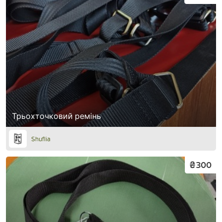
Трьохточковий ремінь
Shuflia
₴300