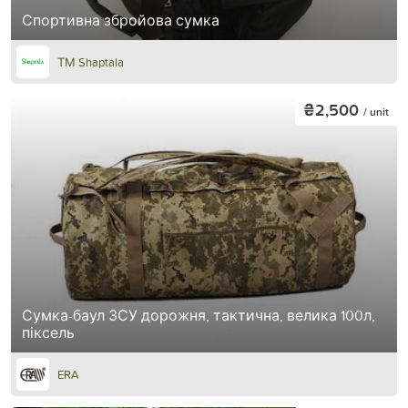
Спортивна збройова сумка
ТМ Shaptala
₴2,500
/ unit
Сумка-баул ЗСУ дорожня, тактична, велика 100л,
піксель
ERA