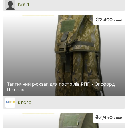
Гліб Л
₴2,400
/ unit
Тактичний рюкзак для пострілів РПГ-7 Оксфорд
Піксель
KIBORG
₴2,950
/ unit