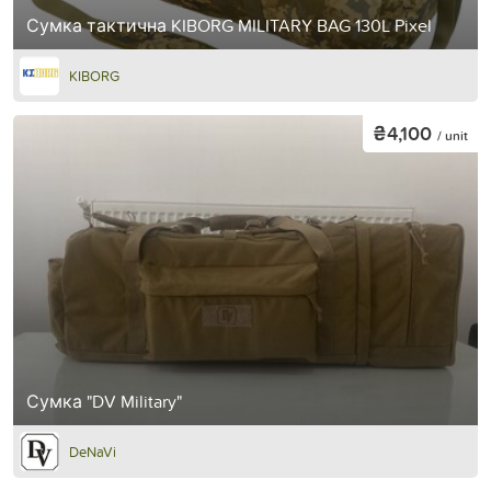
Сумка тактична KIBORG MILITARY BAG 130L Pixel
KIBORG
₴4,100
/ unit
Сумка "DV Military"
DeNaVi