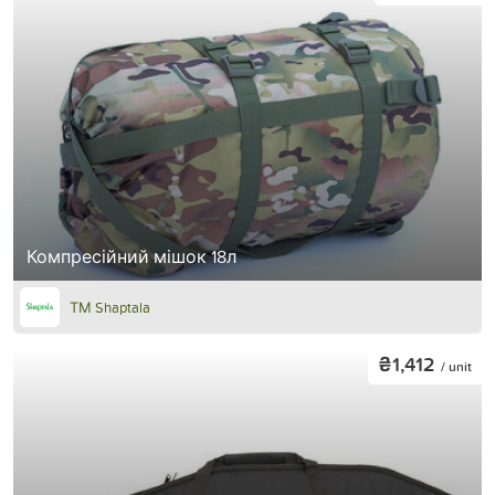
Компресійний мішок 18л
ТМ Shaptala
₴1,412
/ unit