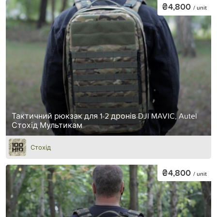
₴4,800
/ unit
Тактичний рюкзак для 1-2 дронів DJI MAVIC, Autel
Стохід Мультикам
Стохід
₴4,800
/ unit