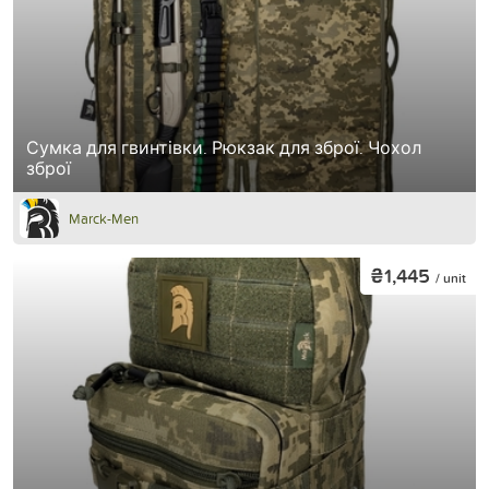
Сумка для гвинтівки. Рюкзак для зброї. Чохол
зброї
Marck-Men
₴1,445
/ unit