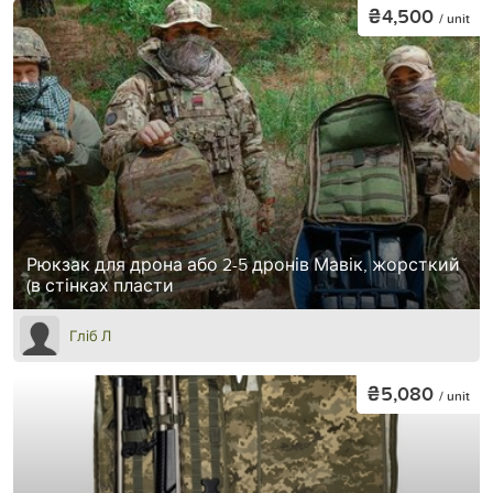
₴4,500
/ unit
Рюкзак для дрона або 2-5 дронів Мавік, жорсткий
(в стінках пласти
Гліб Л
₴5,080
/ unit