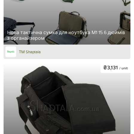
Нова тактична сумка для ноутбука М1 15.6 дюймів
з органайзером
ТМ Shaptala
₴3,131
/ unit