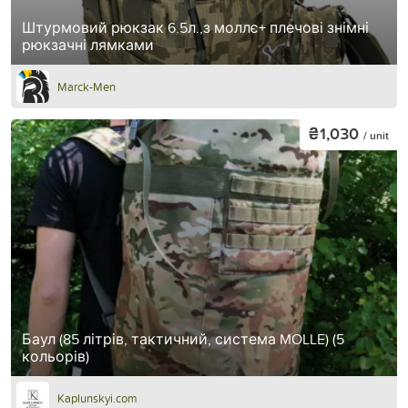
Штурмовий рюкзак 6.5л.,з моллє+ плечові знімні
рюкзачні лямками
Marck-Men
₴1,030
/ unit
Баул (85 літрів, тактичний, система MOLLE) (5
кольорів)
Kaplunskyi.com