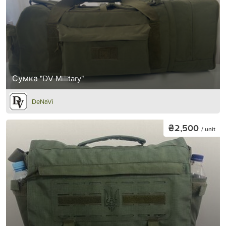
Сумка "DV Military"
DeNaVi
₴2,500
/ unit