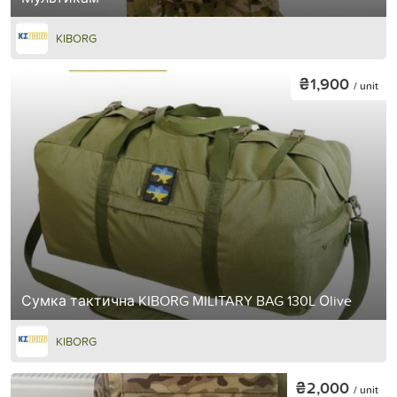
KIBORG
₴1,900
/ unit
Сумка тактична KIBORG MILITARY BAG 130L Оlive
KIBORG
₴2,000
/ unit