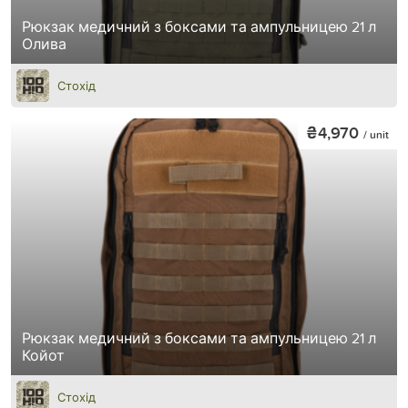
Рюкзак медичний з боксами та ампульницею 21 л
Олива
Стохід
₴4,970
/ unit
Рюкзак медичний з боксами та ампульницею 21 л
Койот
Стохід