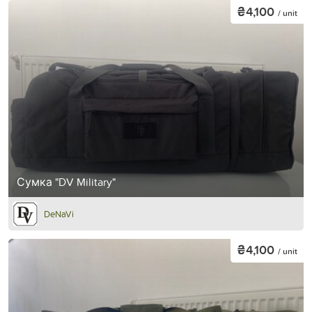
₴4,100
/ unit
Сумка "DV Military"
DeNaVi
₴4,100
/ unit