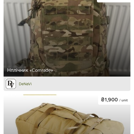
Нплічник «Comrade»
DeNaVi
₴1,900
/ unit