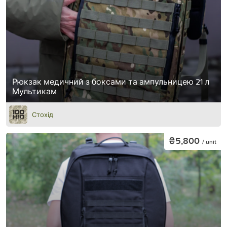
Рюкзак медичний з боксами та ампульницею 21 л
Мультикам
Стохід
₴5,800
/ unit