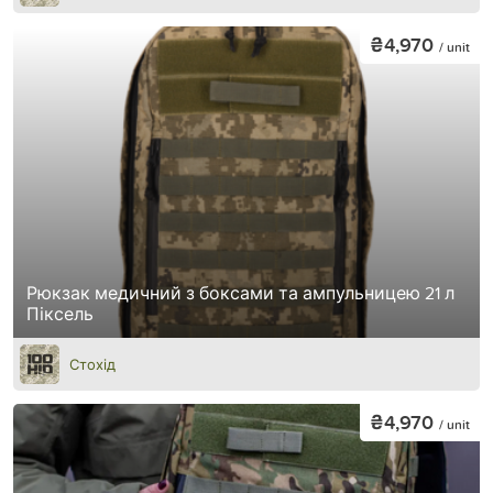
₴4,970
/ unit
Рюкзак медичний з боксами та ампульницею 21 л
Піксель
Стохід
₴4,970
/ unit