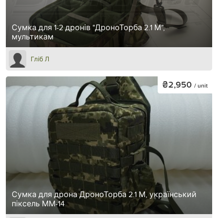
Сумка для 1-2 дронів "ДроноТорба 2.1 М",
мультикам
Гліб Л
₴2,950
/ unit
Сумка для дрона ДроноТорба 2.1 М, український
піксель ММ-14