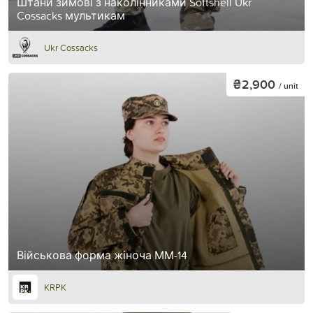
Штани зимові з наколінниками Softshell Ukr
Cossacks мультикам
Ukr Cossacks
₴2,900
/ unit
Військова форма жіноча ММ-14
KRPK