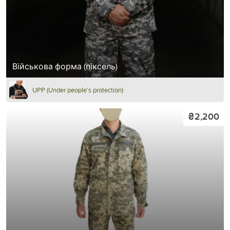
Військова форма (піксель)
UPP (Under people’s protection)
₴2,200