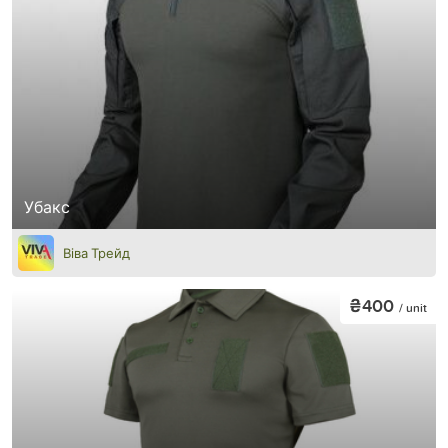
Убакс
Віва Трейд
₴400
/ unit