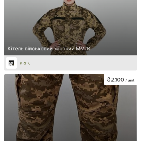
Кітель військовий жіночий ММ-14
KRPK
₴2,100
/ unit