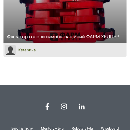
Фіксатор голови іммобілізаційний ФАРМ ХЕЛПЕР
Катерина
Блог в тилу
Mentory v tylu
Robota v tylu
Wiseboard