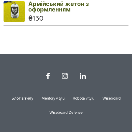
Армійський жетон з
оформленням
₴150
Блог в тилу
Mentory v tylu
Robota v tylu
Wiseboard
Wiseboard Defense