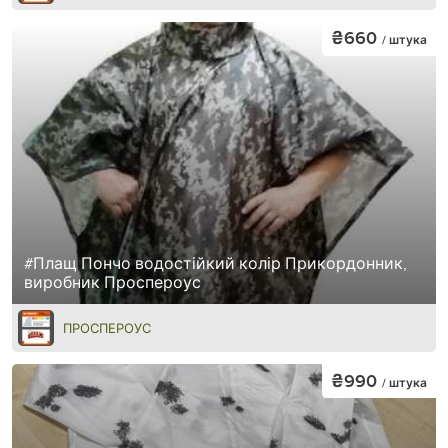
₴660
/ штука
#Плащ Пончо водостійкий колір Прикордонник,
виробник Проспероус
ПРОСПЕРОУС
₴990
/ штука