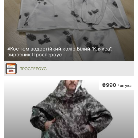
#Костюм водостійкий колір Білий "Клякса",
виробник Проспероус
ПРОСПЕРОУС
₴990
/ штука