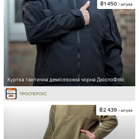
₴1 450
/ штука
Куртка тактична демісезонна чорна ДюспоФліс
ПРОСПЕРОУС
₴2 439
/ штука