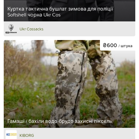
Куртка тактична бушлат зимова для поліції
Softshell чорна Ukr Cos
Ukr Cossacks
₴600
/ штука
Гамаші / бахіли водо-брудо захисні піксель
KIBORG