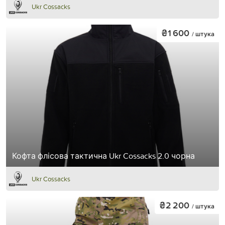
Ukr Cossacks
₴1 600
/ штука
Кофта флісова тактична Ukr Cossacks 2.0 чорна
Ukr Cossacks
₴2 200
/ штука