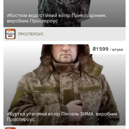
#Костюм водостійкий колір Прикордонник,
виробник Проспероус
ПРОСПЕРОУС
₴1 599
/ штука
#Куртка утеплена колір Піксель ЗИМА, виробник
Проспероус