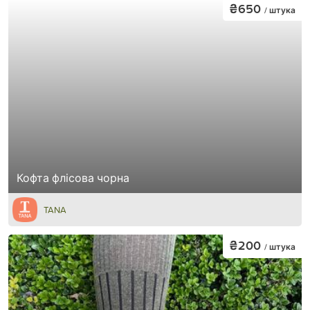
₴650
/ штука
Кофта флісова чорна
TANA
₴200
/ штука