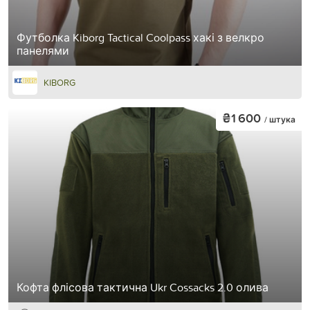
Футболка Kiborg Tactical Coolpass хакі з велкро
панелями
KIBORG
₴1 600
/ штука
Кофта флісова тактична Ukr Cossacks 2.0 олива