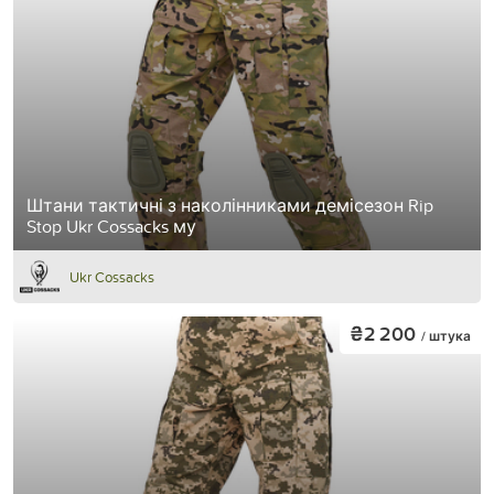
Штани тактичні з наколінниками демісезон Rip
Stop Ukr Cossacks му
Ukr Cossacks
₴2 200
/ штука