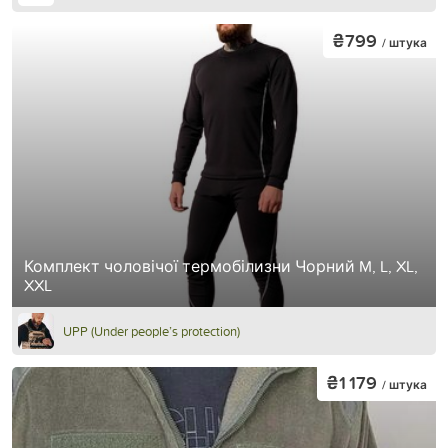
₴799
/ штука
Комплект чоловічої термобілизни Чорний M, L, XL,
XXL
UPP (Under people’s protection)
₴1 179
/ штука