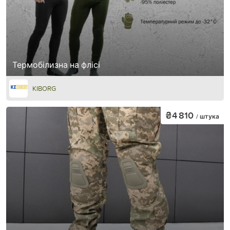
Термобілизна на флісі
KIBORG
₴4 810
/ штука