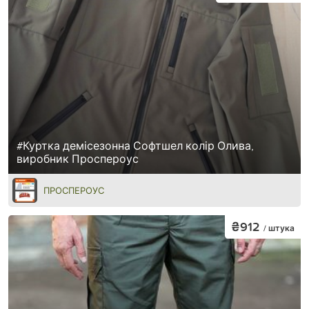
#Куртка демісезонна Софтшел колір Олива,
виробник Проспероус
ПРОСПЕРОУС
₴912
/ штука