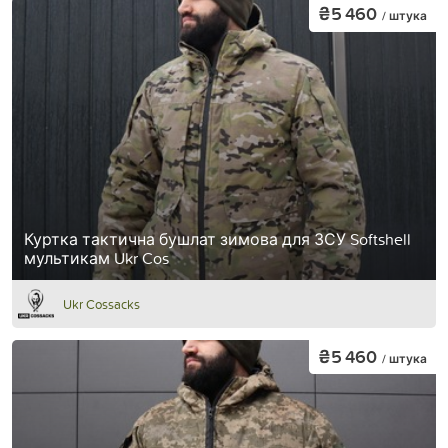
₴5 460
/ штука
Куртка тактична бушлат зимова для ЗСУ Softshell
мультикам Ukr Cos
Ukr Cossacks
₴5 460
/ штука