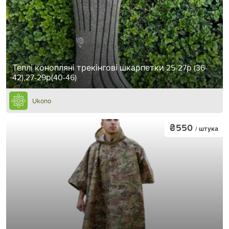
Теплі конопляні трекінгові шкарпетки 25-27р (36-
42),27-29р(40-46)
Ukono
₴550
/ штука