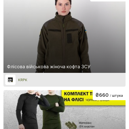
Флісова військова жіноча кофта ЗСУ
KRPK
₴660
/ штука