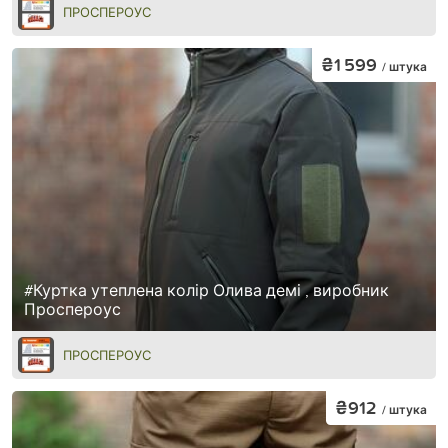
ПРОСПЕРОУС
₴1 599
/ штука
#Куртка утеплена колір Олива демі , виробник
Проспероус
ПРОСПЕРОУС
₴912
/ штука