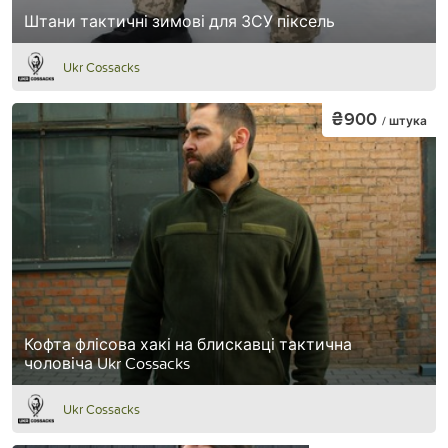
Штани тактичні зимові для ЗСУ піксель
Ukr Cossacks
₴900
/ штука
Кофта флісова хакі на блискавці тактична
чоловіча Ukr Cossacks
Ukr Cossacks