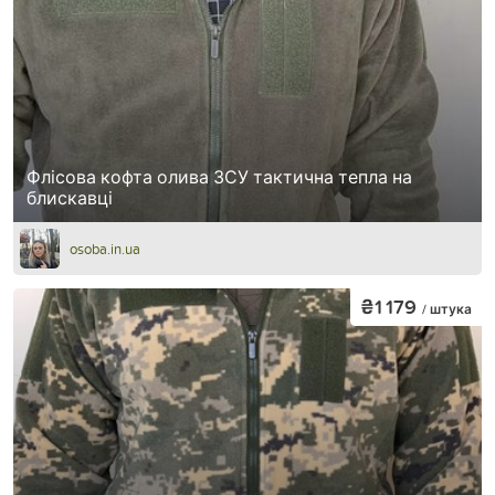
Флісова кофта олива ЗСУ тактична тепла на
блискавці
osoba.in.ua
₴1 179
/ штука