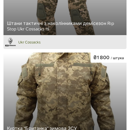
Штани тактичні з наколінниками демісезон Rip
Stop Ukr Cossacks пі
Ukr Cossacks
₴1 800
/ штука
Куртка "Британка" зимова ЗСУ