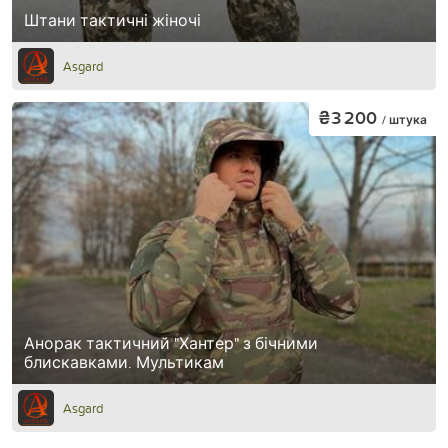
Штани тактичні жіночі
Asgard
₴3 200
/ штука
Анорак тактичний "Хантер" з бічними
блискавками. Мультикам
Asgard