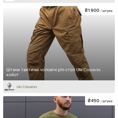
₴1 900
/ штука
Штани тактичні чоловічі ріп-стоп Ukr Cossacks
койот
Ukr Cossacks
₴450
/ штука