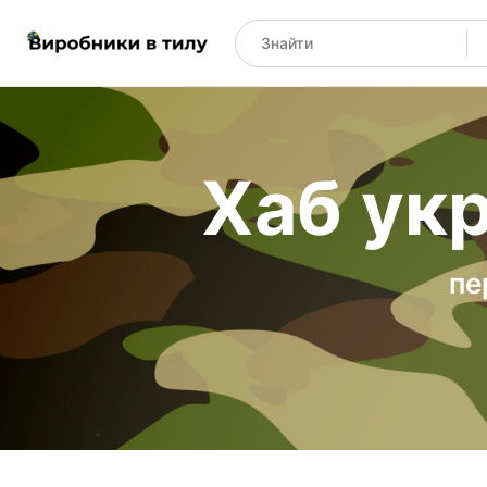
Хаб укр
пе