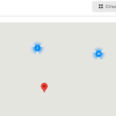
Сітк
2
20