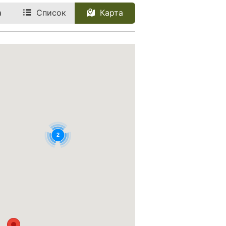
а
Список
Карта
2