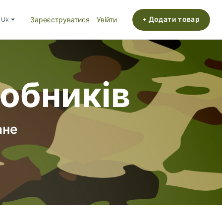
+ Додати товар
uk
Зареєструватися
Увійти
робників
ане