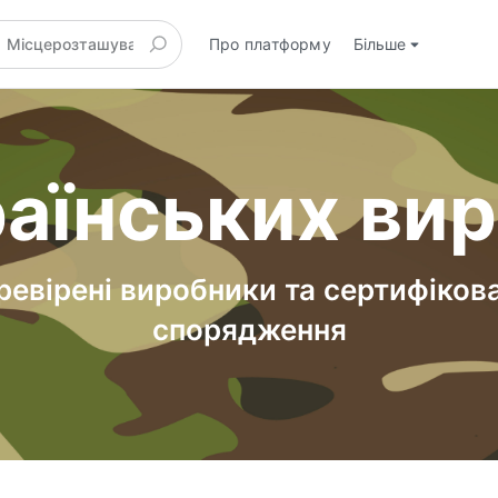
Про платформу
Більше
аїнських ви
ревірені виробники та сертифіков
спорядження