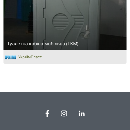
Туалетна кабіна мобільна (ТКМ)
УкрХімПласт