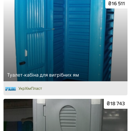
₴16 511
Туалет-кабіна для вигрібних ям
УкрХімПласт
₴18 743