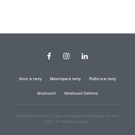
Блог в тилу
Ментори в тилу
Робота в тилу
Wiseboard
Wiseboard Defense
"Виробники в тилу" — один з напрямків платформи "В тилу"
2022. Всі права захищені.