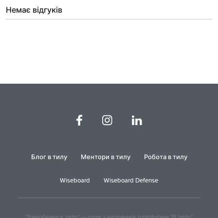
Немає відгуків
Блог в тилу
Ментори в тилу
Робота в тилу
Wiseboard
Wiseboard Defense
"Виробники в тилу" — один з напрямків платформи "В тилу"