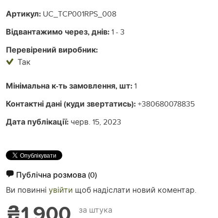
Артикул:
UC_TCP001RPS_008
Відвантажимо через, днів:
1 - 3
Перевірений виробник:
Так
Мінімальна к-ть замовлення, шт:
1
Контактні дані (куди звертатись):
+380680078835
Дата публікації:
черв. 15, 2023
Публічна розмова
(0)
Ви повинні
увійти
щоб надіслати новий коментар.
₴1 900
за штука