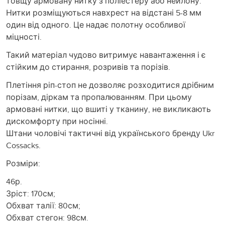
товщу армовану нитку з поліестеру або нейлону.
Нитки розміщуються навхрест на відстані 5-8 мм
один від одного. Це надає полотну особливої
міцності.
Такий матеріал чудово витримує навантаження і є
стійким до стирання, розривів та порізів.
Плетіння ріп-стоп не дозволяє розходитися дрібним
порізам, діркам та пропалюванням. При цьому
армовані нитки, що вшиті у тканину, не викликають
дискомфорту при носінні.
Штани чоловічі тактичні від українського бренду Ukr
Cossacks.
Розміри:
46р.
Зріст: 170см;
Обхват талії: 80см;
Обхват стегон: 98см.