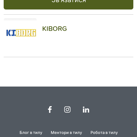
KIBORG
Блог в тилу
Ментори в тилу
Робота в тилу