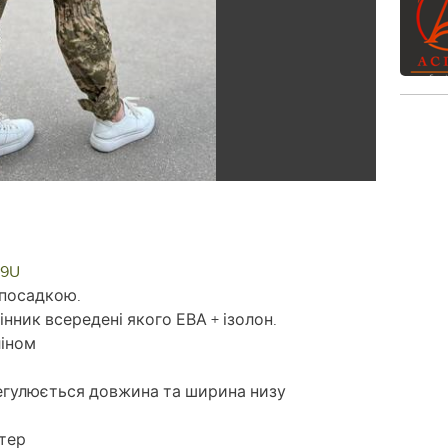
Z9U
 посадкою.
нник всередені якого ЕВА + ізолон.
ліном
егулюється довжина та ширина низу
стер