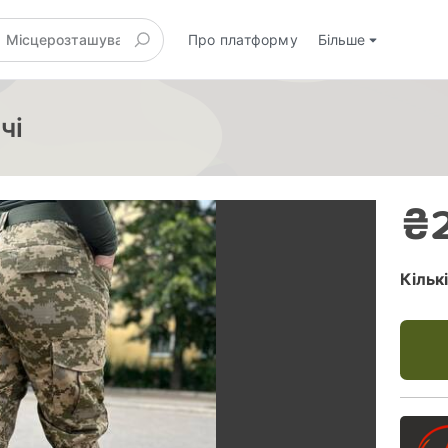
Про платформу
Більше
чі
₴2
Кільк