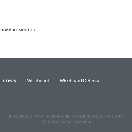
новий коментар.
 в тилу
Wiseboard
Wiseboard Defense
"Виробники в тилу" — один з напрямків платформи "В тилу"
2022. Всі права захищені.