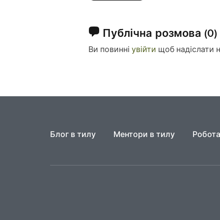
Публічна розмова
(0)
Ви повинні
увійти
щоб надіслати 
Блог в тилу
Ментори в тилу
Робота