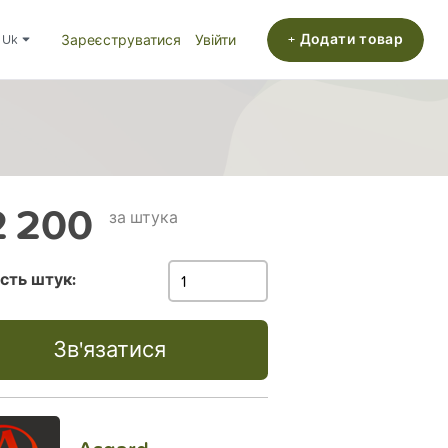
+ Додати товар
uk
Зареєструватися
Увійти
 200
за штука
ість штук:
Зв'язатися