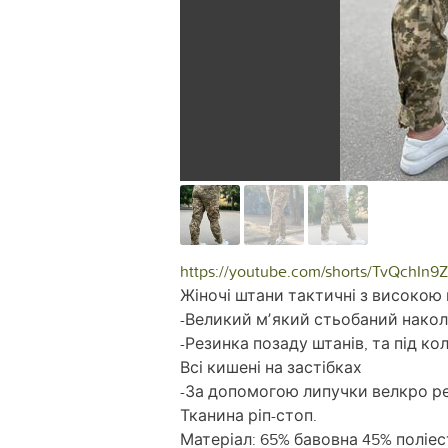
https://youtube.com/shorts/TvQchIn9
Жіночі штани тактичні з високою
-Великий мʼякий стьобаний наколі
-Резинка позаду штанів, та під ко
Всі кишені на застібках
-За допомогою липучки велкро р
Тканина ріп-стоп.
Матеріал: 65% бавовна 45% поліе