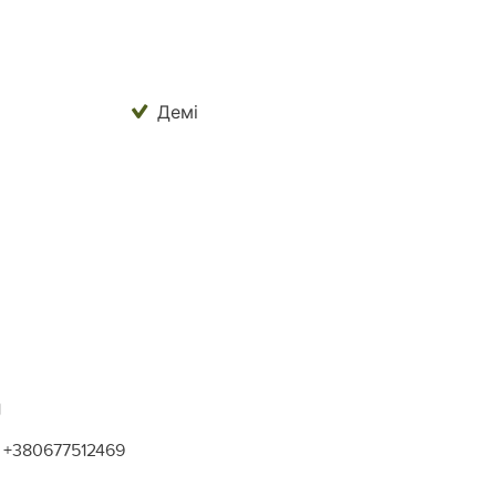
Демі
1
+380677512469