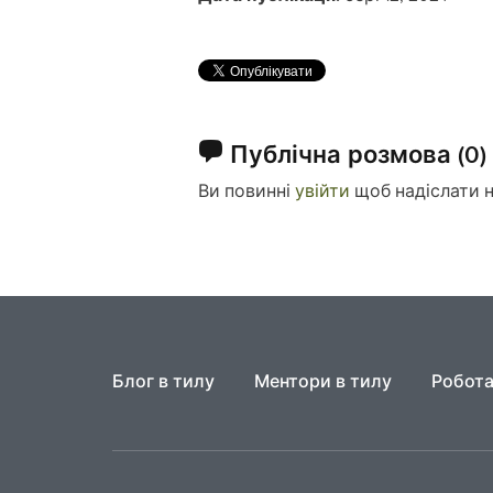
Публічна розмова
(0)
Ви повинні
увійти
щоб надіслати 
Блог в тилу
Ментори в тилу
Робота