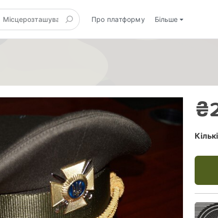
Про платформу
Більше
₴2
Кільк