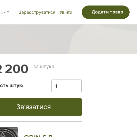
+ Додати товар
uk
Зареєструватися
Увійти
 200
за штука
ість штук:
Зв'язатися