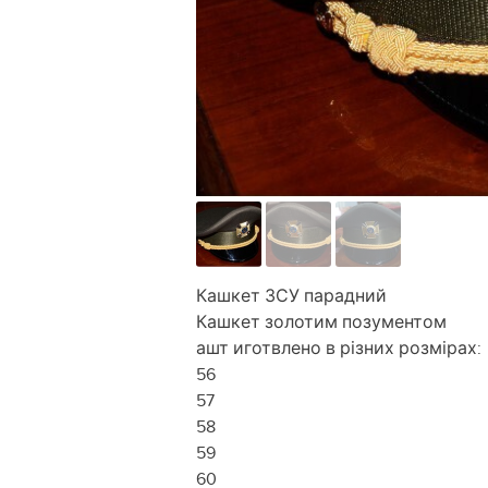
Кашкет ЗСУ парадний
Кашкет золотим позументом
ашт иготвлено в різних розмірах:
56
57
58
59
60