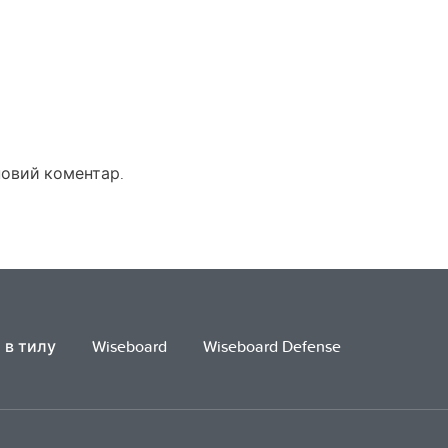
новий коментар.
 в тилу
Wiseboard
Wiseboard Defense