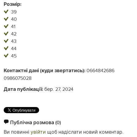
Розмір:
39
40
41
42
43
44
45
Контактні дані (куди звертатись):
0664842686
0986075028
Дата публікації:
бер. 27, 2024
Публічна розмова
(0)
Ви повинні
увійти
щоб надіслати новий коментар.