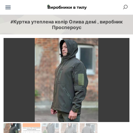
#Куртка утеплена колір Олива демі , виробник
Проспероус