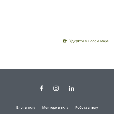
Відкрити в Google Maps
Блог в тилу
Ментори в тилу
Робота в тилу