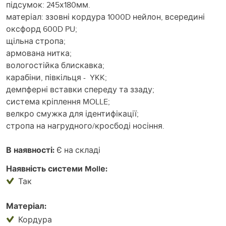
підсумок: 245х180мм.
матеріал: ззовні кордура 1000D нейлон, всередині
оксфорд 600D PU;
щільна стропа;
армована нитка;
вологостійка блискавка;
карабіни, півкільця - YKK;
демпферні вставки спереду та ззаду;
система кріплення MOLLE;
велкро смужка для ідентифікації;
стропа на нагрудного/кросбоді носіння.
В наявності:
Є на складі
Наявність системи Mollе:
Так
Матеріал:
Кордура