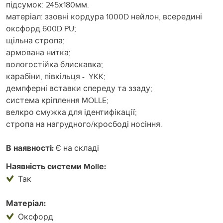
підсумок: 245х180мм.
матеріал: ззовні кордура 1000D нейлон, всередині
оксфорд 600D PU;
щільна стропа;
армована нитка;
вологостійка блискавка;
карабіни, півкільця - YKK;
демпферні вставки спереду та ззаду;
система кріплення MOLLE;
велкро смужка для ідентифікації;
стропа на нагрудного/кросбоді носіння.
В наявності:
Є на складі
Наявність системи Mollе:
Так
Матеріал:
Оксфорд