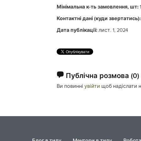
Мінімальна к-ть замовлення, шт:
Контактні дані (куди звертатись):
Дата публікації:
лист. 1, 2024
Публічна розмова
(0)
Ви повинні
увійти
щоб надіслати 
Блог в тилу
Ментори в тилу
Робота