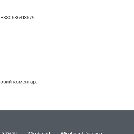
1
+380636418675
новий коментар.
 в тилу
Wiseboard
Wiseboard Defense