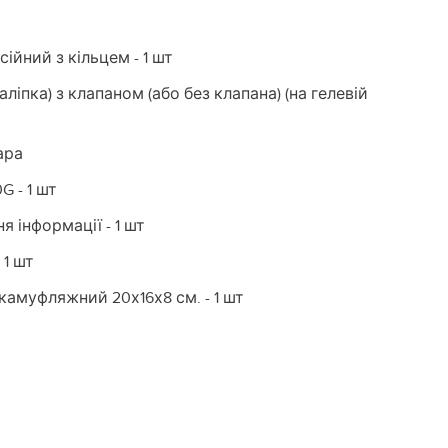
йний з кільцем - 1 шт
ліпка) з клапаном (або без клапана) (на гелевій
ара
 - 1 шт
 інформації - 1 шт
 1 шт
камуфляжний 20х16х8 см. - 1 шт