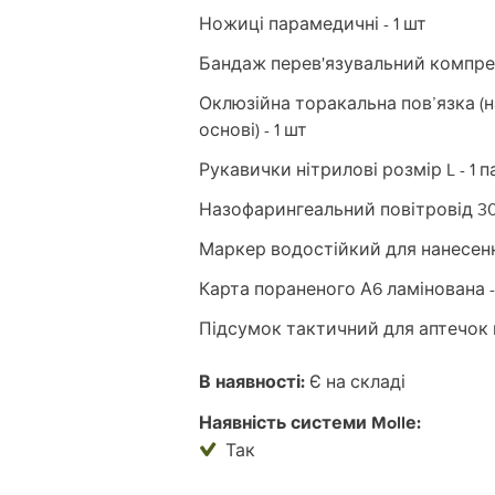
Ножиці парамедичні - 1 шт
Бандаж перев'язувальний компресі
Оклюзійна торакальна пов’язка (на
основі) - 1 шт
Рукавички нітрилові розмір L - 1 п
Назофарингеальний повітровід 30G
Маркер водостійкий для нанесення
Карта пораненого А6 ламінована -
Підсумок тактичний для аптечок 
В наявності:
Є на складі
Наявність системи Mollе:
Так