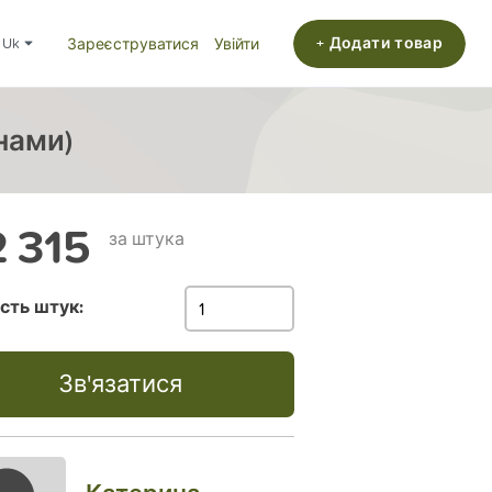
+ Додати товар
uk
Зареєструватися
Увійти
нами)
 315
за штука
ість штук:
Зв'язатися