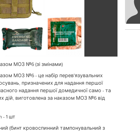
азом МОЗ №6 (зі змінами)
казом МОЗ №6 - це набір перев'язувальних
тосувань, призначених для надання першої
асного надання першої домедичної само - та
 дій, виготовлена за наказом МОЗ №6 від
 - 1 шт
ічний (бинт кровоспинний тампонувальний з