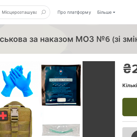
Про платформу
Більше
ськова за наказом МОЗ №6 (зі змі
₴2
Кільк