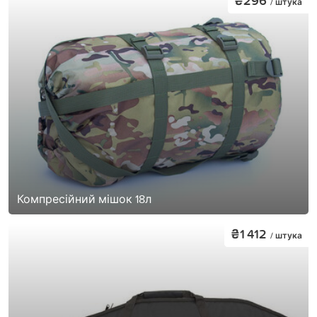
₴296
/ штука
Компресійний мішок 18л
₴1 412
/ штука