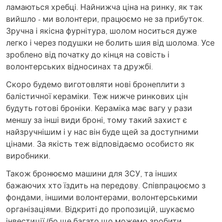
ламаються хребці. Найнижча ціна на ринку, як так
вийшло - ми волонтери, працюємо не за прибуток.
Зручна і якісна фурнітура, шолом носиться дуже
легко і через подушки не болить шия від шолома. Усе
зроблено від початку до кінця на совість і
волонтерських відносинах та дружбі.
Скоро будемо виготовляти нові бронеплити з
балістичної кераміки. Теж нижче ринкових цін
будуть готові броніки. Кераміка має вагу у рази
меншу за інші види броні, тому такий захист є
найзручнішим і у нас він буде щей за доступними
цінами. За якість теж відповідаємо особисто як
виробники.
Також бронюємо машини для ЗСУ, та інших
бажаючих хто їздить на передову. Співпрацюємо з
фондами, іншими волонтерами, волонтерськими
організаціями. Відкриті до пропозицій, шукаємо
інвестиції (бо ще багато що можемо зробити