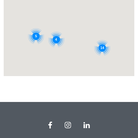
5
4
14