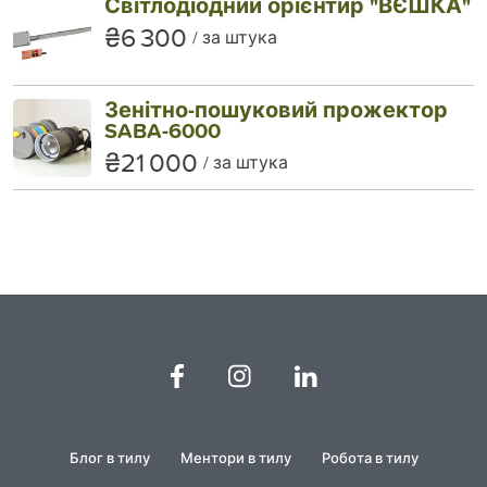
Світлодіодний орієнтир "ВЄШКА"
₴6 300
за штука
Зенітно-пошуковий прожектор
SABA-6000
₴21 000
за штука
Блог в тилу
Ментори в тилу
Робота в тилу