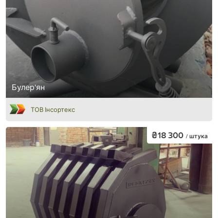
Булер'ян
ТОВ Інсортекс
₴18 300
/ штука