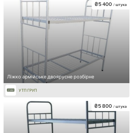
₴5 400
/ штука
Ліжко армійське двоярусне розбірне
УТП ГРУП
₴5 800
/ штука