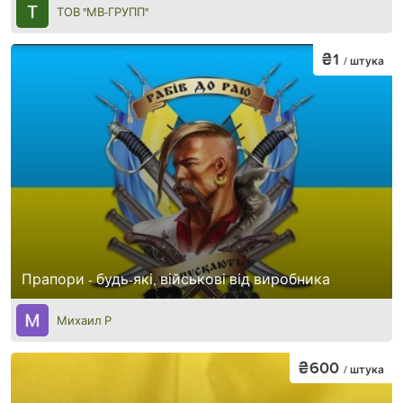
ТОВ "МВ-ГРУПП"
₴1
/ штука
Прапори - будь-які, військові від виробника
Михаил Р
₴600
/ штука