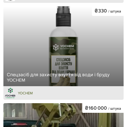
₴330
/ штука
Спецзасіб для захисту взуття від води і бруду
YOCHEM
YOCHEM
₴160 000
/ штука