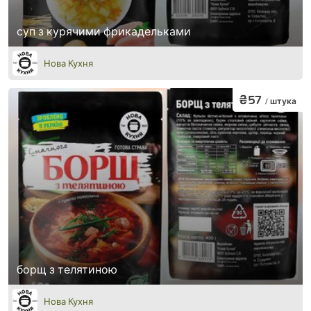
суп з курячими фрикадельками
Нова Кухня
₴57
/ штука
борщ з телятиною
Нова Кухня