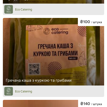
Eco Catering
₴100
/ штука
Гречана каша з куркою та грибами
Eco Catering
₴140
/ штука