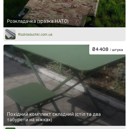
Розкладачка (зразка НАТО)
Rozkladushki.com.ua
₴4 408
/ штука
Похідний комплект складний (стіл та два
табурети на ніжках)