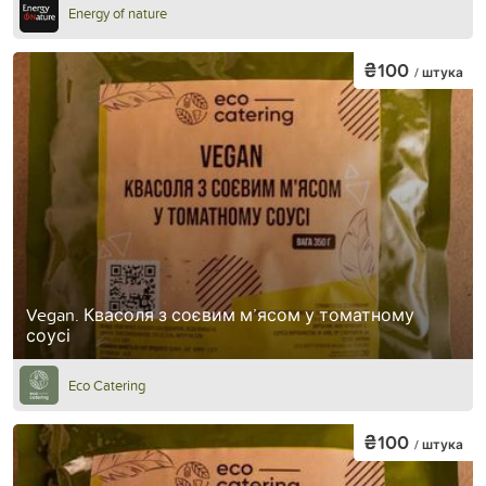
Energy of nature
₴100
/ штука
Vegan. Квасоля з соєвим м’ясом у томатному
соусі
Eco Catering
₴100
/ штука