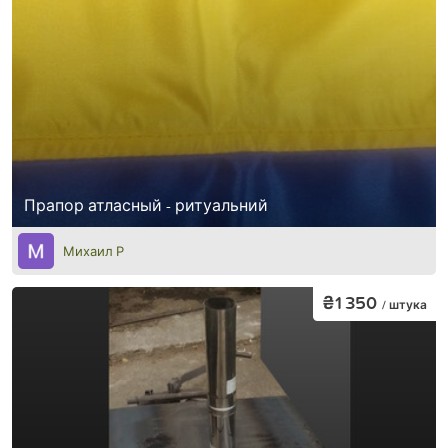
Прапор атласный - ритуальний
Михаил Р
₴1 350
/ штука