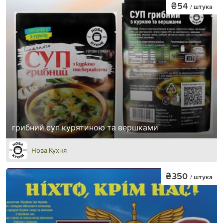
₴54
/ штука
грибний суп курятиною та вершками
Нова Кухня
₴350
/ штука