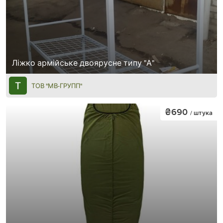
Ліжко армійське двоярусне типу "А"
ТОВ "МВ-ГРУПП"
₴690
/ штука