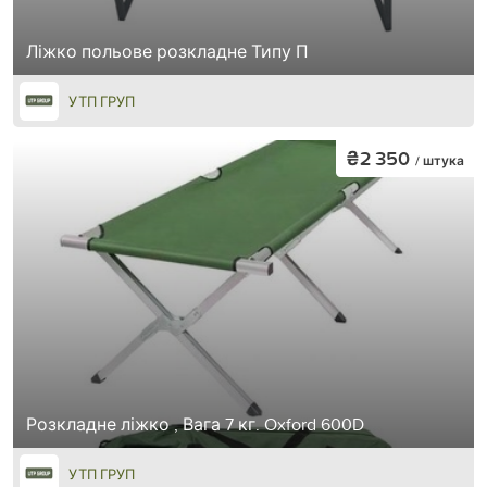
Ліжко польове розкладне Типу П
УТП ГРУП
₴2 350
/ штука
Розкладне ліжко , Вага 7 кг. Oxford 600D
УТП ГРУП