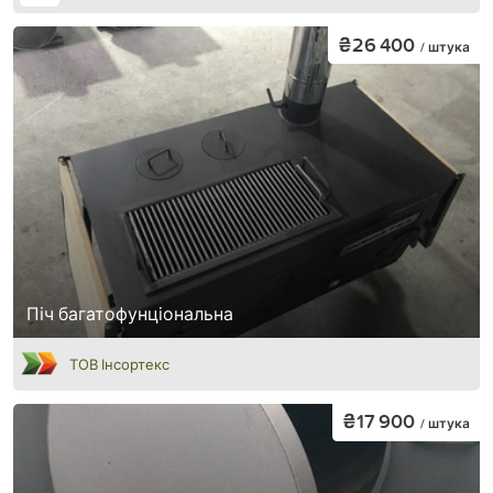
₴26 400
/ штука
Піч багатофунціональна
ТОВ Інсортекс
₴17 900
/ штука