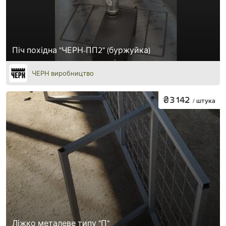
Піч похідна "ЧЕРН-ПП2" (буржуйка)
ЧЕРН виробництво
₴3 142
/ штука
Ліжко металеве типу "П"