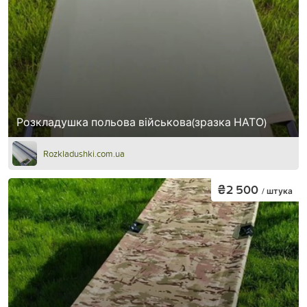
Розкладушка польова військова(зразка НАТО)
Rozkladushki.com.ua
₴2 500
/ штука