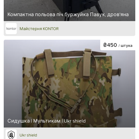
Компактна польова піч буржуйка Павук, дров'яна
Майстерня KONTOR
₴450
/ штука
Сидушка | Мультикам | Ukr shield
Ukr shield