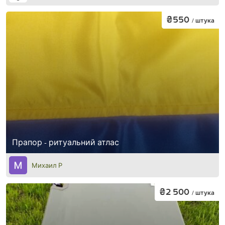
₴550
/ штука
Прапор - ритуальний атлас
Михаил Р
₴2 500
/ штука