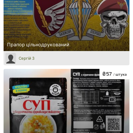
Прапор цільнодрукований
Сергій З
₴57
/ штука