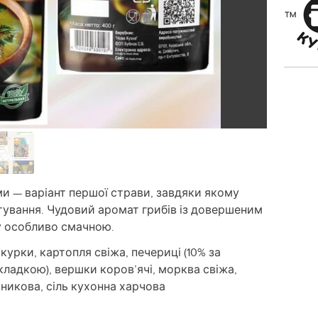
и — варіант першої страви, завдяки якому
тування. Чудовий аромат грибів із довершеним
у особливо смачною.
курки, картопля свіжа, печериці (10% за
акладкою), вершки коров’ячі, морква свіжа,
шникова, сіль кухонна харчова