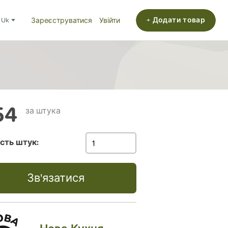
+ Додати товар
uk
Зареєструватися
Увійти
54
за штука
ість штук:
Зв'язатися