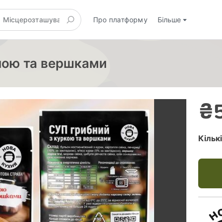
Про платформу
Більше
ною та вершками
₴
Кільк