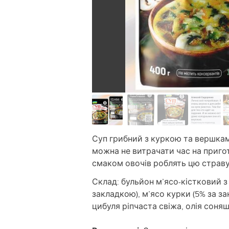
Суп грибний з куркою та вершкам
можна не витрачати час на приго
смаком овочів роблять цю страв
Склад: бульйон м’ясо-кістковий з 
закладкою), м’ясо курки (5% за з
цибуля ріпчаста свіжа, олія соня