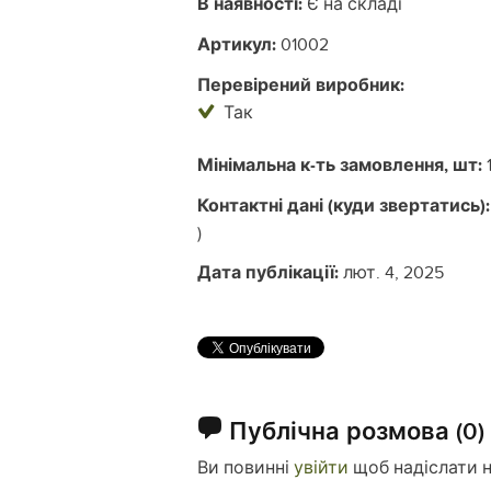
В наявності:
Є на складі
Артикул:
01002
Перевірений виробник:
Так
Мінімальна к-ть замовлення, шт:
Контактні дані (куди звертатись):
)
Дата публікації:
лют. 4, 2025
Публічна розмова
(0)
Ви повинні
увійти
щоб надіслати 