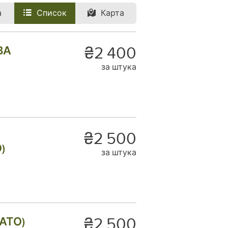
а
Список
Карта
₴2 400
ВА
за штука
₴2 500
)
за штука
₴2 500
НАТО)