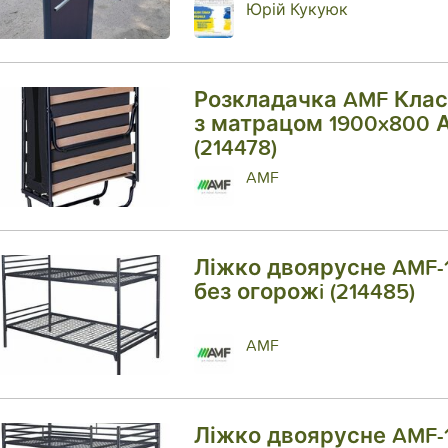
Юрій Кукуюк
Розкладачка AMF Клас
з матрацом 1900x800 А
(214478)
AMF
Ліжко двоярусне AMF-
без огорожi (214485)
AMF
Ліжко двоярусне AMF-