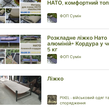
НАТО, комфортний топ
ФОП Сумін
Розкладне ліжко Нато
алюміній+ Кордура у чо
5 кг
ФОП Сумін
Ліжко
PIXEL - військовий одяг т
спорядження