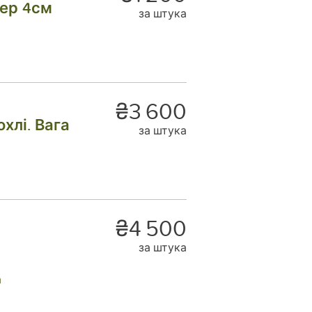
ер 4см
за штука
₴3 600
хлі. Вага
за штука
₴4 500
за штука
а