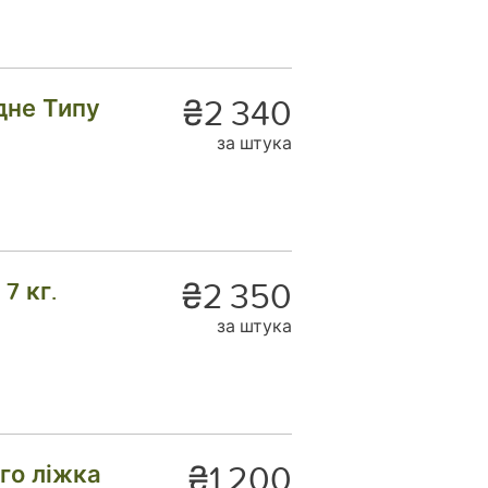
₴2 340
дне Типу
за штука
₴2 350
7 кг.
за штука
₴1 200
го ліжка