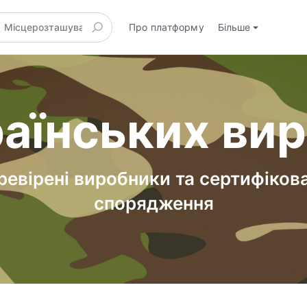
Про платформу
Більше
аїнських ви
ревірені виробники та сертифіков
спорядження