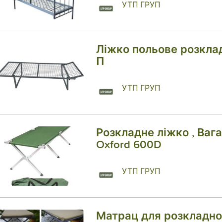
УТП ГРУП
Ліжко польове розкла
П
УТП ГРУП
Розкладне ліжко , Вага 
Oxford 600D
УТП ГРУП
Матрац для розкладно