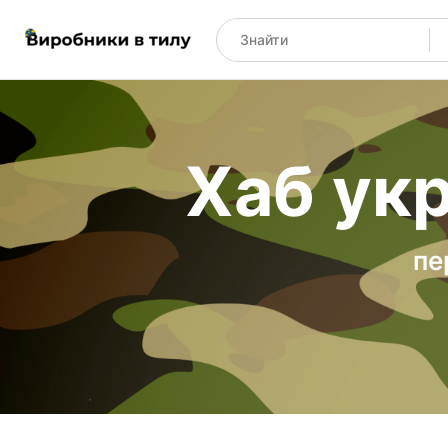
Хаб укр
пе