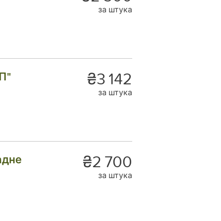
за штука
₴3 142
П"
за штука
₴2 700
адне
за штука