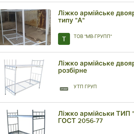
Ліжко армійське двоя
типу "А"
ТОВ "МВ-ГРУПП"
Ліжко армійське двоя
розбірне
УТП ГРУП
Ліжко армійськи ТИП 
ГОСТ 2056-77