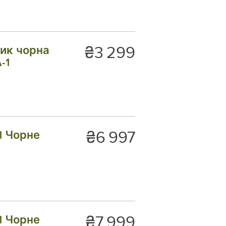
₴3 299
ик чорна
-1
₴6 997
1 Чорне
₴7 999
1 Чорне