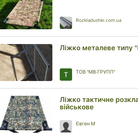
Rozkladushki.com.ua
Ліжко металеве типу "
ТОВ "МВ-ГРУПП"
Ліжко тактичне розкл
військове
Євген М