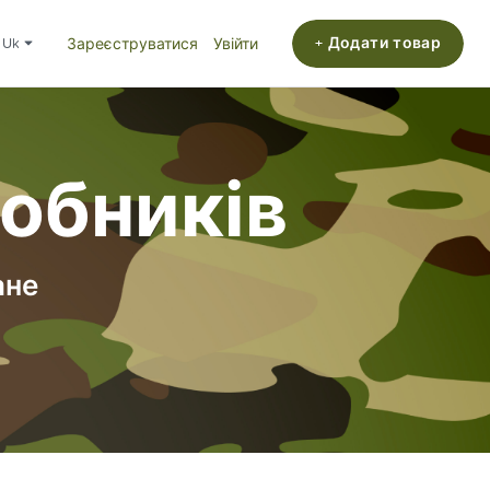
+ Додати товар
uk
Зареєструватися
Увійти
робників
ане