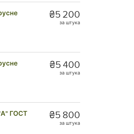
₴5 200
русне
за штука
₴5 400
русне
за штука
₴5 800
"А" ГОСТ
за штука