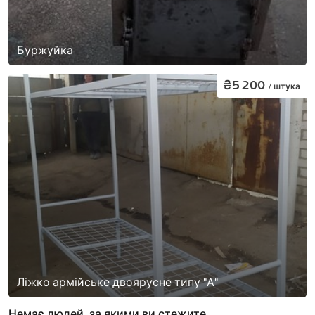
Буржуйка
₴5 200
/ штука
Ліжко армійське двоярусне типу "А"
Немає людей, за якими ви стежите