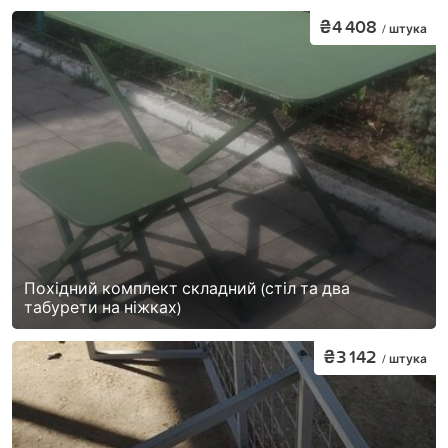
₴4 408
/ штука
Похідний комплект складний (стіл та два
табурети на ніжках)
₴3 142
/ штука