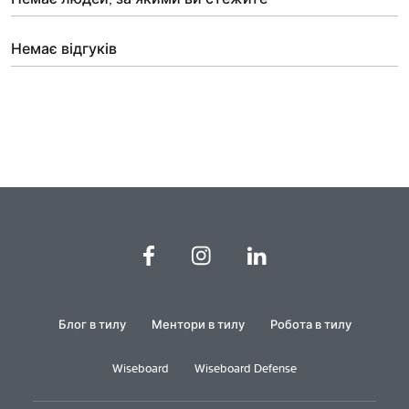
Немає відгуків
Блог в тилу
Ментори в тилу
Робота в тилу
Wiseboard
Wiseboard Defense