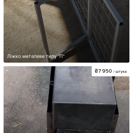
Ліжко металеве типу "П"
₴7 950
/ штука