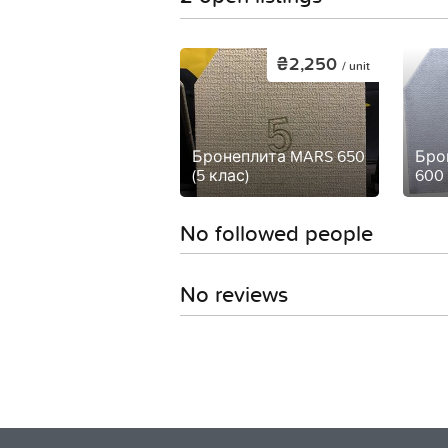
₴2,250
/ unit
Бронеплита MARS 650
Бро
(5 клас)
600 
No followed people
No reviews