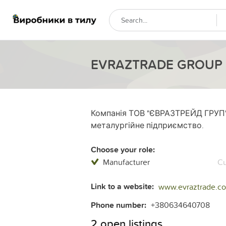
EVRAZTRADE GROUP
Компанія ТОВ "ЄВРАЗТРЕЙД ГРУП"
металургійне підприємство.
Choose your role:
Manufacturer
Cu
Link to a website:
www.evraztrade.c
Phone number:
+380634640708
2 open listings