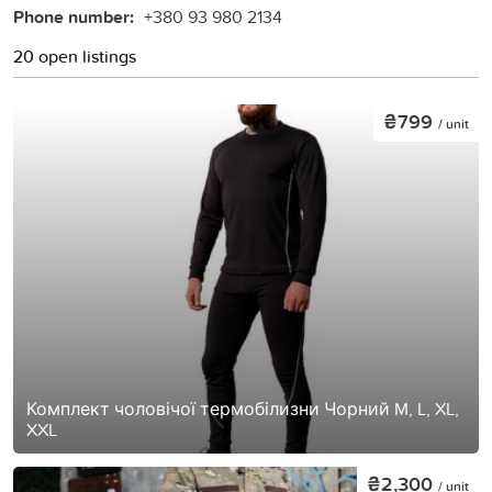
Phone number:
+380 93 980 2134
20 open listings
₴799
/ unit
Комплект чоловічої термобілизни Чорний M, L, XL,
XXL
₴2,300
/ unit