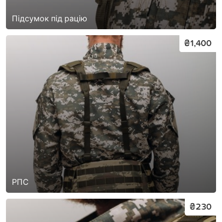
Підсумок під рацію
₴1,400
РПС
₴230