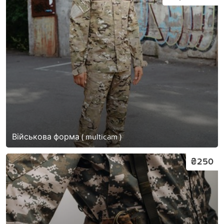
Військова форма ( multicam )
₴250