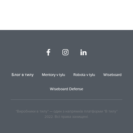
Блог в тилу
Mentory v tylu
Robota v tylu
Wiseboard
Wiseboard Defense
"Виробники в тилу" — один з напрямків платформи "В тилу"
2022. Всі права захищені.