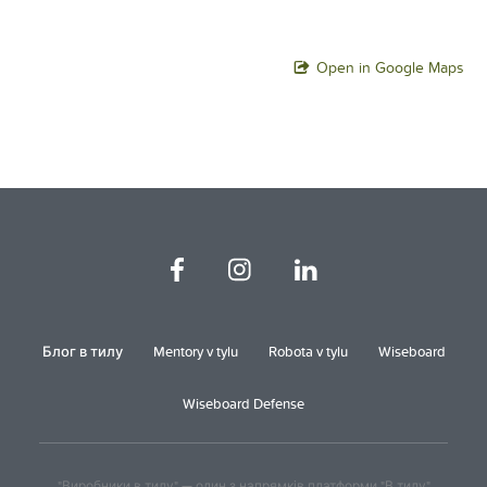
Open in Google Maps
Блог в тилу
Mentory v tylu
Robota v tylu
Wiseboard
Wiseboard Defense
"Виробники в тилу" — один з напрямків платформи "В тилу"