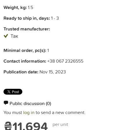
Weight, kg:
1.5
Ready to ship in, days:
1 - 3
Trusted manufacturer:
Так
Minimal order, pc(s):
1
Contact information:
+38 067 2326555
Publication date:
Nov 15, 2023
Public discussion
(0)
You must
log in
to send a new comment.
₴11,694
per unit