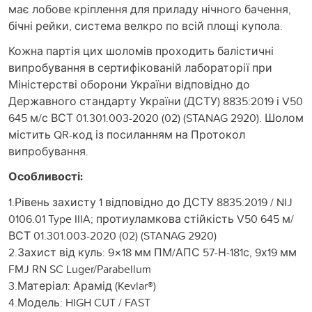
має лобове кріплення для приладу нічного бачення,
бічні рейки, система велкро по всій площі купола.
Кожна партія цих шоломів проходить балістичні
випробування в сертифікованій лабораторії при
Міністерстві оборони України відповідно до
Державного стандарту України (ДСТУ) 8835:2019 і V50
645 м/с ВСТ 01.301.003-2020 (02) (STANAG 2920). Шолом
містить QR-код із посиланням на Протокол
випробування.
Особливості:
1.Рівень захисту 1 відповідно до ДСТУ 8835:2019 / NIJ
0106.01 Type IIIA; протиуламкова стійкість V50 645 м/
ВСТ 01.301.003-2020 (02) (STANAG 2920)
2.Захист від куль: 9×18 мм ПМ/АПС 57-Н-181с, 9х19 мм
FMJ RN SC Luger/Parabellum
3.Матеріал: Арамід (Kevlar®)
4.Модель: HIGH CUT / FAST