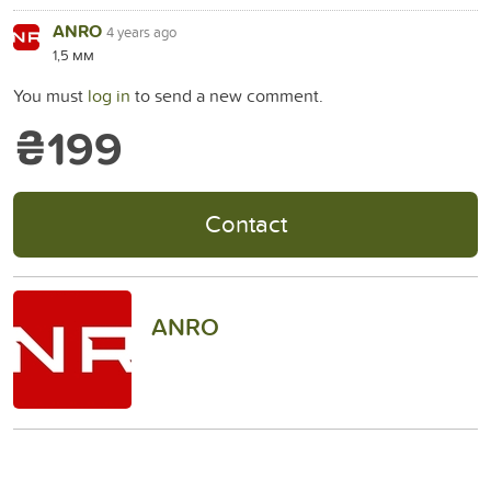
ANRO
4 years ago
1,5 мм
You must
log in
to send a new comment.
₴199
Contact
ANRO