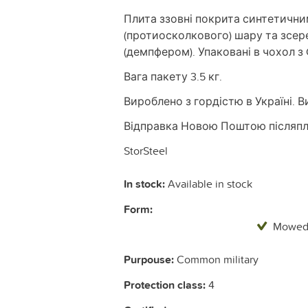
Плита ззовні покрита синтетичн
(протиосколкового) шару та зсе
(демпфером). Упаковані в чохол з 
Вага пакету 3.5 кг.
Вироблено з гордістю в Україні. В
Відправка Новою Поштою післяпл
StorSteel
In stock:
Available in stock
Form:
Mowe
Purpouse:
Common military
Protection class:
4