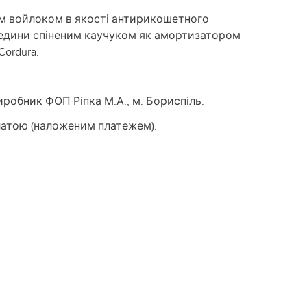
им войлоком в якості антирикошетного
редини спіненим каучуком як амортизатором
Cordura.
иробник ФОП Ріпка М.А., м. Бориспіль.
атою (наложеним платежем).
d