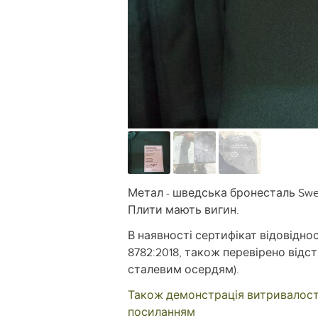
Метал - шведська бронесталь Sweb
Плити мають вигин.
В наявності сертифікат відовідно
8782:2018, також перевірено відстр
сталевим осердям).
Також демонстрація витривалості п
посиланням