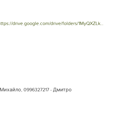
https://drive.google.com/drive/folders/1MyQXZLkTlDFbGIfqmw-GG6IpCVeNVma7
- Михайло, 0996327217 - Дмитро