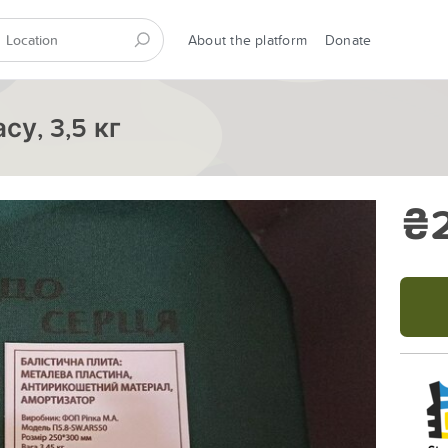
About the platform
Donate
су, 3,5 кг
₴