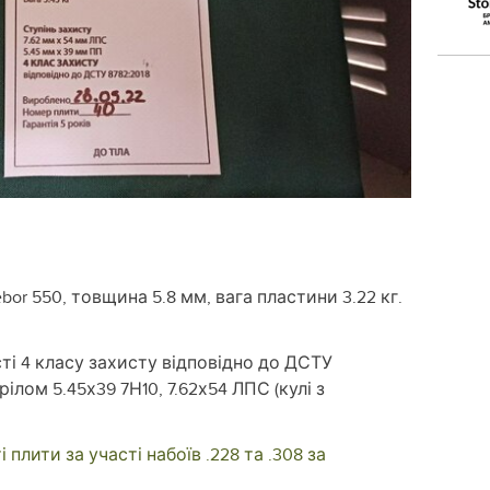
or 550, товщина 5.8 мм, вага пластини 3.22 кг.
сті 4 класу захисту відповідно до ДСТУ
ілом 5.45х39 7Н10, 7.62х54 ЛПС (кулі з
лити за участі набоїв .228 та .308 за