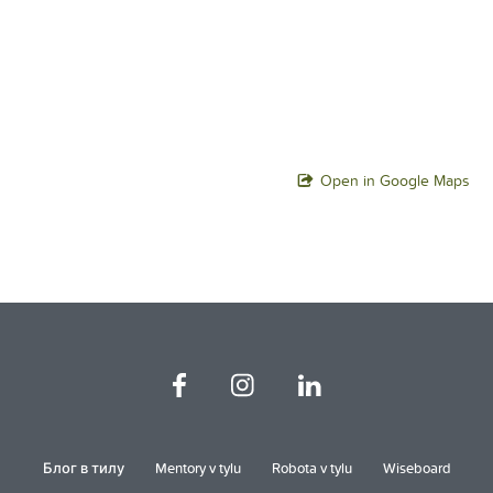
Open in Google Maps
Блог в тилу
Mentory v tylu
Robota v tylu
Wiseboard