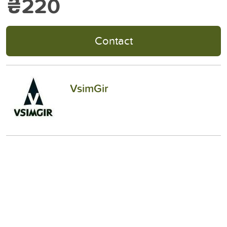
₴220
Contact
VsimGir