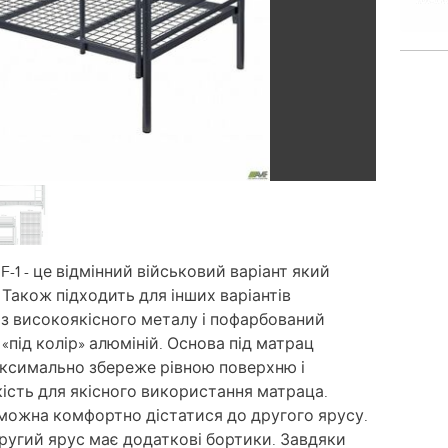
-1 - це відмінний військовий варіант який
Також підходить для інших варіантів
з високоякісного металу і пофарбований
ід колір» алюміній. Основа під матрац
максимально збереже рівною поверхню і
сть для якісного використання матраца.
можна комфортно дістатися до другого ярусу.
 другий ярус має додаткові бортики. Завдяки