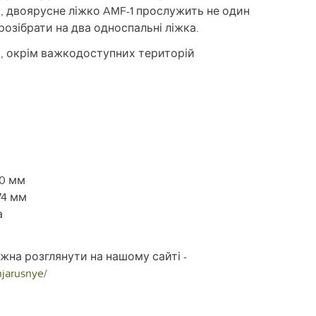
, двоярусне ліжко AMF-1 прослужить не один
розібрати на два односпальні ліжка.
і, окрім важкодоступних територій
60 мм
74 мм
а
жна розглянути на нашому сайті -
hjarusnye/